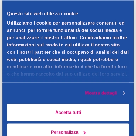
Questo sito web utilizza i cookie
Dettagli prodotto
Utilizziamo i cookie per personalizzare contenuti ed
annunci, per fornire funzionalità dei social media e
per analizzare il nostro traffico. Condividiamo inoltre
informazioni sul modo in cui utilizza il nostro sito
Descrizione
con i nostri partner che si occupano di analisi dei dati
web, pubblicità e social media, i quali potrebbero
Trattamento della stitichezza
combinarle con altre informazioni che ha fornito loro
Contatto del produttore
Dettagli
o che hanno raccolto dal suo utilizzo dei loro servizi.
Sollievo FisioLax è un prodotto indicato per il trattamento
della stitichezza. L’azione del prodotto è ottenuta
Ingredienti
Mostra dettagli
grazie all’insieme delle sostanze presenti, che agiscono
sulle molteplici funzioni utilizzate normalmente dall’intestino
Accetta tutti
Avvertenze
per regolare il transito. Sollievo FisioLax agisce quindi con un
meccanismo di azione non farmacologico.
Non utilizzare se presente ipersensibilità o allergia individuale
Personalizza
verso uno o più componenti. Non superare la dose massima