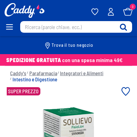
0
Trova il tuo negozio
SPEDIZIONE GRATUITA
con una spesa minima 49€
Caddy's
Parafarmacia
Integratori e Alimenti
Intestino e Digestione
SUPER PREZZO