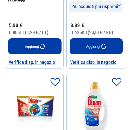
Più acquisti più risparmi
Prendi 4
- 10%
5,99 €
9,99 €
Prendi 8
- 15%
0.953LT (6,29 € / LT)
0.425KG (23,51 € / KG)
Prendi 16
- 20%
Aggiungi
Aggiungi
Verifica disp. in negozio
Verifica disp. in negozio
Help
Help