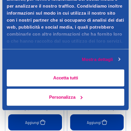
per analizzare il nostro traffico. Condividiamo inoltre
informazioni sul modo in cui utilizza il nostro sito
con i nostri partner che si occupano di analisi dei dati
web, pubblicità e social media, i quali potrebbero
combinarle con altre informazioni che ha fornito loro
o che hanno raccolto dal suo utilizzo dei loro servizi.
Mostra dettagli
Dixan
Dixan
Dixan Detersivo Liquido
Dixan Discs Color 32 Pz
Accetta tutti
Classico 19 Lavaggi
Personalizza
5,99 €
11,99 €
0.961LT (6,23 € / LT)
0.578KG (20,74 € / KG)
Aggiungi
Aggiungi