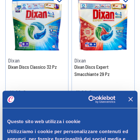
Dixan
Dixan
Dixan Discs Classico 32 Pz
Dixan Discs Expert
Smacchiante 29 Pz
11,99 €
11,99 €
0.578KG (20,74 € / KG)
0.541KG (22,16 € / KG)
Aggiungi
Aggiungi
Questo sito web utilizza i cookie
Utilizziamo i cookie per personalizzare contenuti ed
Verifica disp. in negozio
Verifica disp. in negozio
Help
Help
annunci, per fornire funzionalità dei social media e