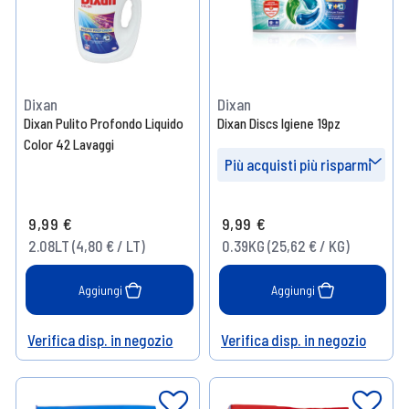
Dixan
Dixan
Dixan Pulito Profondo Liquido
Dixan Discs Igiene 19pz
Color 42 Lavaggi
Più acquisti più risparmi
Prendi 4
- 10%
9,99 €
9,99 €
Prendi 8
- 15%
2.08LT (4,80 € / LT)
0.39KG (25,62 € / KG)
Prendi 16
- 20%
Aggiungi
Aggiungi
Verifica disp. in negozio
Verifica disp. in negozio
Help
Help