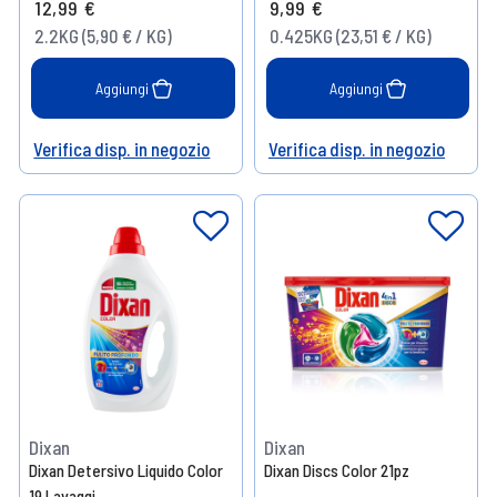
12,99 €
9,99 €
Prendi 8
- 15%
2.2KG (5,90 € / KG)
0.425KG (23,51 € / KG)
Prendi 16
- 20%
Aggiungi
Aggiungi
Verifica disp. in negozio
Verifica disp. in negozio
Help
Help
Dixan
Dixan
Dixan Detersivo Liquido Color
Dixan Discs Color 21pz
19 Lavaggi