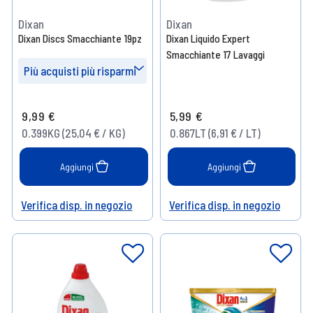
Dixan
Dixan
Dixan Discs Smacchiante 19pz
Dixan Liquido Expert
Smacchiante 17 Lavaggi
Più acquisti più risparmi
Prendi 4
- 10%
9,99 €
5,99 €
Prendi 8
- 15%
0.399KG (25,04 € / KG)
0.867LT (6,91 € / LT)
Prendi 16
- 20%
Aggiungi
Aggiungi
Verifica disp. in negozio
Verifica disp. in negozio
Help
Help