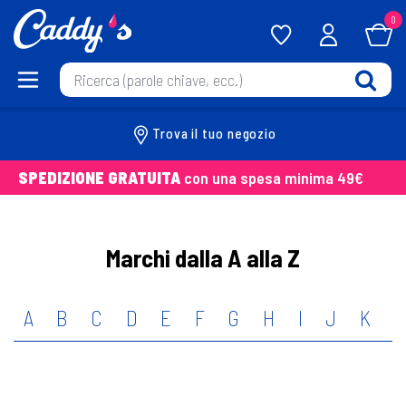
0
Trova il tuo negozio
SPEDIZIONE GRATUITA
con una spesa minima 49€
Marchi dalla A alla Z
A
B
C
D
E
F
G
H
I
J
K