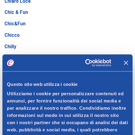
Chiaro Luce
Chic & Fun
Chic&Fun
Chicco
Chilly
Chloè
Ciccarelli
Cielo Alto
Questo sito web utilizza i cookie
Cif
Utilizziamo i cookie per personalizzare contenuti ed
annunci, per fornire funzionalità dei social media e
Cillit Bang
per analizzare il nostro traffico. Condividiamo inoltre
Cistiset
informazioni sul modo in cui utilizza il nostro sito
con i nostri partner che si occupano di analisi dei dati
Citronella
web, pubblicità e social media, i quali potrebbero