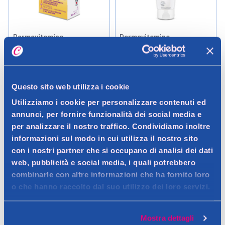
Dermovitamina
Dermovitamina
Dermovitamina Spray
Dermovitamina Calmilene
Antisfregamento 30 ml
Emulsione Idratante 400 ml
Questo sito web utilizza i cookie
12,50 €
16,90 €
0.05LT (250,00 € / LT)
0.4LT (42,25 € / LT)
Utilizziamo i cookie per personalizzare contenuti ed
annunci, per fornire funzionalità dei social media e
Aggiungi
Aggiungi
per analizzare il nostro traffico. Condividiamo inoltre
informazioni sul modo in cui utilizza il nostro sito
con i nostri partner che si occupano di analisi dei dati
Verifica disp. in negozio
Verifica disp. in negozio
Help
Help
web, pubblicità e social media, i quali potrebbero
combinarle con altre informazioni che ha fornito loro
o che hanno raccolto dal suo utilizzo dei loro servizi.
Mostra dettagli