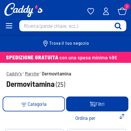
0
Trova il tuo negozio
SPEDIZIONE GRATUITA
con una spesa minima 49€
Caddy's
Marche
Dermovitamina
Dermovitamina
(25)
Categoria
Filtri