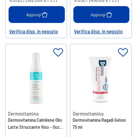
Aggiungi
Aggiungi
Verifica disp. in negozio
Verifica disp. in negozio
Help
Help
Dermovitamina
Dermovitamina
Dermovitamina Calmilene Olio
Dermovitamina Ragadi Geloni
Latte Struccante Viso - Occhi
75 ml
100 ml