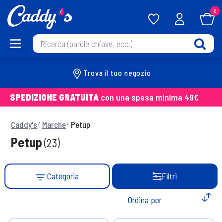
0
Trova il tuo negozio
SPEDIZIONE GRATUITA
con una spesa minima 49€
Caddy's
Marche
Petup
Petup
(23)
Categoria
Filtri