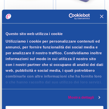
PetUp
PetUp
Petup Collare Nylon Rosso 12 x
Petup Toilette aperta Birba
380 mm
mis. L
Questo sito web utilizza i cookie
Utilizziamo i cookie per personalizzare contenuti ed
5,35 €
12,90 €
annunci, per fornire funzionalità dei social media e
per analizzare il nostro traffico. Condividiamo inoltre
informazioni sul modo in cui utilizza il nostro sito
Aggiungi
Aggiungi
con i nostri partner che si occupano di analisi dei dati
web, pubblicità e social media, i quali potrebbero
Verifica disp. in negozio
Verifica disp. in negozio
combinarle con altre informazioni che ha fornito loro
Help
Help
o che hanno raccolto dal suo utilizzo dei loro servizi.
Mostra dettagli