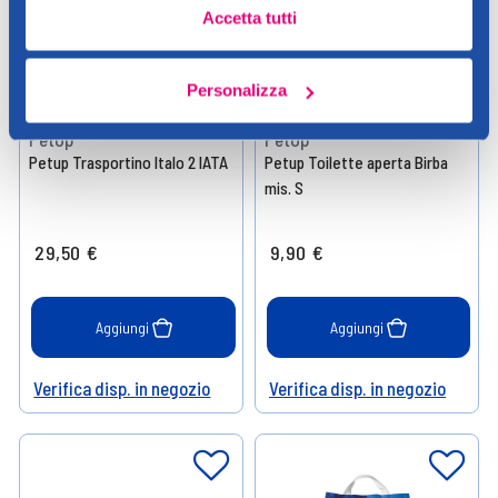
Accetta tutti
Personalizza
PetUp
PetUp
Petup Trasportino Italo 2 IATA
Petup Toilette aperta Birba
mis. S
29,50 €
9,90 €
Aggiungi
Aggiungi
Verifica disp. in negozio
Verifica disp. in negozio
Help
Help