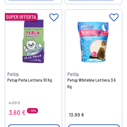
Help
Help
SUPER OFFERTA
PetUp
PetUp
Petup Perla Lettiera 10 Kg
Petup Whiteline Lettiera 3.6
Kg
Price reduced from
to
4,09 €
3,60 €
- 12%
13,99 €