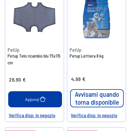
PetUp
PetUp
Petup Telo ricambio blu 75x115
Petup Lettiera 8 kg
cm
4,99 €
26,90 €
Avvisami quando
Aggiungi
torna disponibile
Verifica disp. in negozio
Verifica disp. in negozio
Help
Help