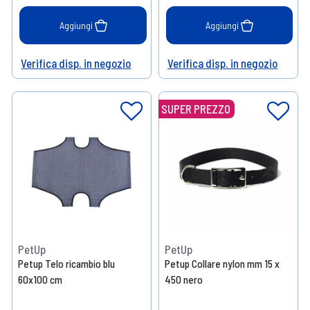
Aggiungi
Aggiungi
Verifica disp. in negozio
Verifica disp. in negozio
Help
Help
SUPER PREZZO
PetUp
PetUp
Petup Telo ricambio blu
Petup Collare nylon mm 15 x
60x100 cm
450 nero