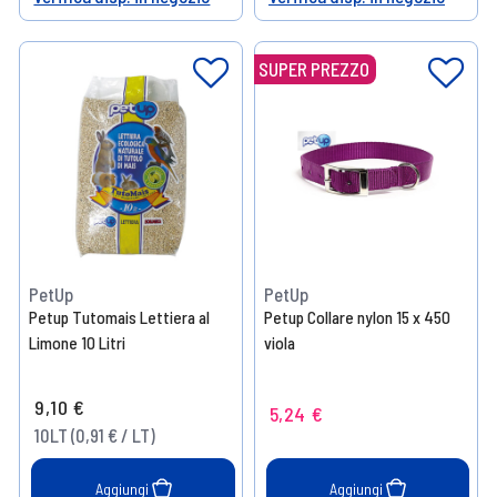
Help
Help
SUPER PREZZO
PetUp
PetUp
Petup Tutomais Lettiera al
Petup Collare nylon 15 x 450
Limone 10 Litri
viola
9,10 €
5,24 €
10LT (0,91 € / LT)
Aggiungi
Aggiungi