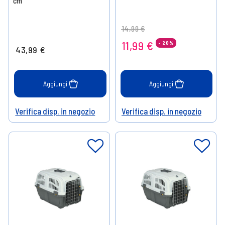
cm
Price reduced from
to
14,99 €
11,99 €
- 20%
43,99 €
Aggiungi
Aggiungi
Verifica disp. in negozio
Verifica disp. in negozio
Help
Help