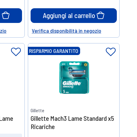
o
Aggiungi al carrello
ozio
Verifica disponibilità in negozio
Help
RISPARMIO GARANTITO
Gillette
 Lame
Gillette Mach3 Lame Standard x5
Ricariche