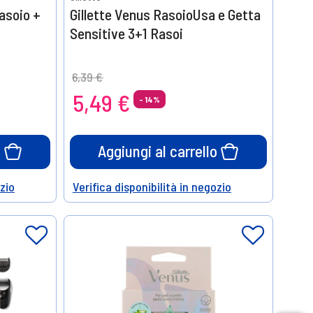
asoio +
Gillette Venus RasoioUsa e Getta
Sensitive 3+1 Rasoi
Price reduced from
to
6,39 €
5,49 €
- 14%
o
Aggiungi al carrello
ozio
Verifica disponibilità in negozio
Help