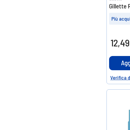
Gillette
Più acqui
Prendin
5
12,49
15%
di scont
Agg
Verifica 
Help