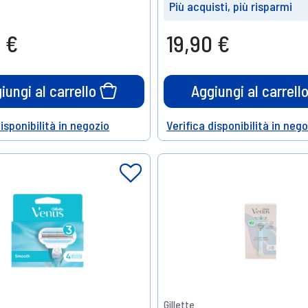
Più acquisti, più risparmi
Prendine
Prendine
 €
19,90 €
5
10
15%
20%
di sconto
di sconto
iungi al carrello
Aggiungi al carrell
disponibilità in negozio
Verifica disponibilità in neg
Help
Gillette