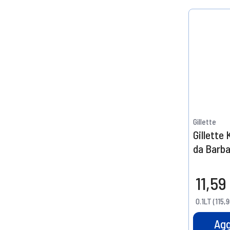
Gillette
Gillette
da Barba
di Argan,
11,59
0.1LT (115,9
Agg