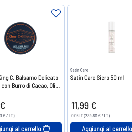
Satin Care
 King C. Balsamo Delicato
Satin Care Siero 50 ml
 con Burro di Cacao, Olio
 Burro di Karité 100 ml
 €
11,99 €
0 € / LT)
0.05LT (239,80 € / LT)
iungi al carrello
Aggiungi al carrell