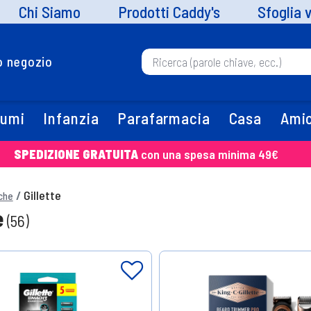
Chi Siamo
Prodotti Caddy's
Sfoglia 
uo negozio
fumi
Infanzia
Parafarmacia
Casa
Amic
SPEDIZIONE GRATUITA
con una spesa minima 49€
Gillette
che
e
(56)