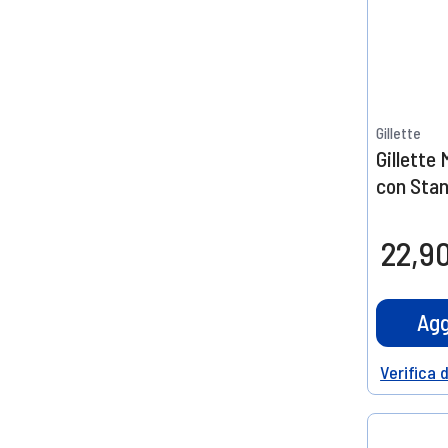
Gillette
Gillette
con Stan
22,9
Agg
Verifica 
Help