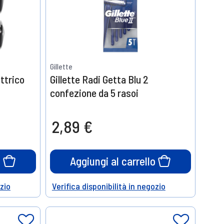
Gillette
ettrico
Gillette Radi Getta Blu 2
confezione da 5 rasoi
2,89 €
o
Aggiungi al carrello
ozio
Verifica disponibilità in negozio
Help