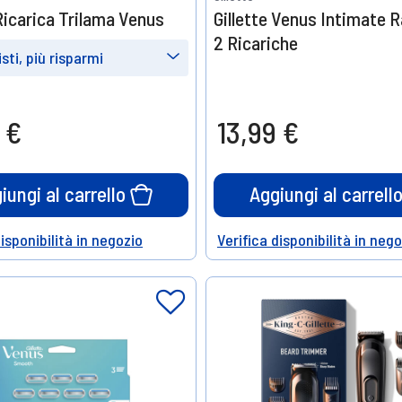
 Ricarica Trilama Venus
Gillette Venus Intimate R
2 Ricariche
sti, più risparmi
e
Prendine
10
 €
13,99 €
20%
o
di sconto
iungi al carrello
Aggiungi al carrell
disponibilità in negozio
Verifica disponibilità in neg
Help