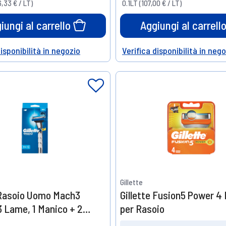
,33 € / LT)
0.1LT (107,00 € / LT)
iungi al carrello
Aggiungi al carrell
disponibilità in negozio
Verifica disponibilità in neg
Help
Gillette
 Rasoio Uomo Mach3
Gillette Fusion5 Power 4
3 Lame, 1 Manico + 2
per Rasoio
 Barba