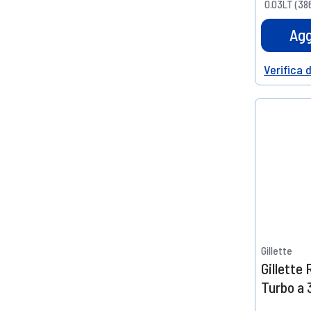
0.03LT (386
Agg
Verifica 
Help
Gillette
Gillette
Turbo a 
Lamette