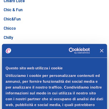
Chiaro Luce
Chic & Fun
Chic&Fun
Chicco
Chilly
Chloè
Ciccarelli
Cielo Alto
Questo sito web utilizza i cookie
Cif
Utilizziamo i cookie per personalizzare contenuti ed
annunci, per fornire funzionalità dei social media e
Cillit Bang
per analizzare il nostro traffico. Condividiamo inoltre
Cistiset
informazioni sul modo in cui utilizza il nostro sito
con i nostri partner che si occupano di analisi dei dati
Citronella
web, pubblicità e social media, i quali potrebbero