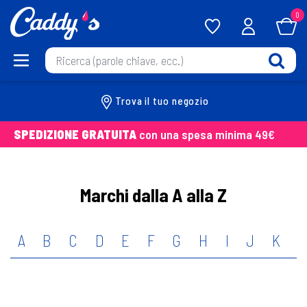
0
Trova il tuo negozio
SPEDIZIONE GRATUITA
con una spesa minima 49€
Marchi dalla A alla Z
A
B
C
D
E
F
G
H
I
J
K