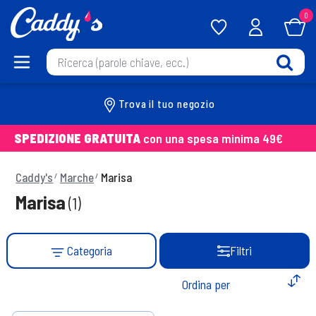
0
Trova il tuo negozio
SPEDIZIONE GRATUITA
con una spesa minima 49€
Caddy's
Marche
Marisa
Marisa
(1)
Categoria
Filtri