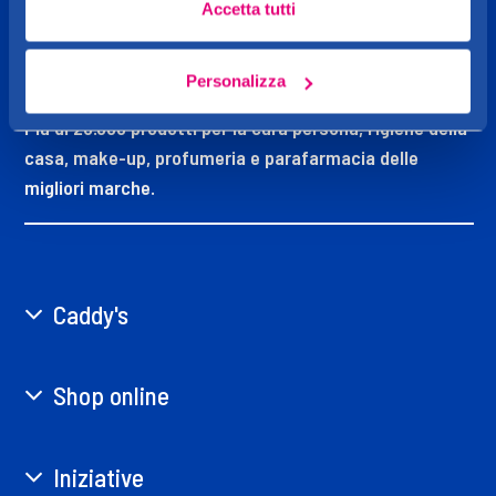
Accetta tutti
CADDY'S
OGGI MI VOGLIO BENE
Personalizza
Più di 20.000 prodotti per la cura persona, l’igiene della
casa, make-up, profumeria e parafarmacia delle
migliori marche.
Caddy's
Shop online
Iniziative