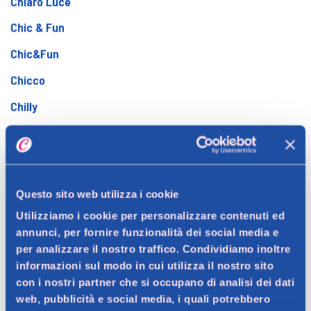
Chiaro Luce
Chic & Fun
Chic&Fun
Chicco
Chilly
Chloè
Ciccarelli
Cielo Alto
Questo sito web utilizza i cookie
Cif
Utilizziamo i cookie per personalizzare contenuti ed
annunci, per fornire funzionalità dei social media e
Cillit Bang
per analizzare il nostro traffico. Condividiamo inoltre
Cistiset
informazioni sul modo in cui utilizza il nostro sito
con i nostri partner che si occupano di analisi dei dati
Citronella
web, pubblicità e social media, i quali potrebbero