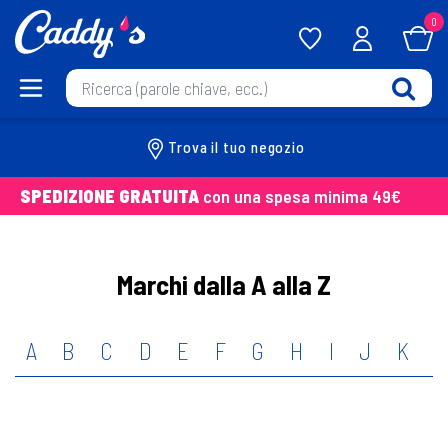
0
Trova il tuo negozio
SPEDIZIONE GRATUITA
con una spesa minima 49€
Marchi dalla A alla Z
A
B
C
D
E
F
G
H
I
J
K