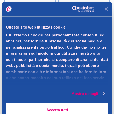
Roberto Cavalli
Roberto Cavalli
Roberto Cavalli Just Cavalli
Roberto Cavalli Sweet
For Her Eau de Toilette 75 ml
Ferocious Eau de Parfum 30
ml
Questo sito web utilizza i cookie
82,00 €
45,00 €
Utilizziamo i cookie per personalizzare contenuti ed
0.05LT (1640,00 € / LT)
0.03LT (1500,00 € / LT)
annunci, per fornire funzionalità dei social media e
per analizzare il nostro traffico. Condividiamo inoltre
Aggiungi
Aggiungi
informazioni sul modo in cui utilizza il nostro sito
con i nostri partner che si occupano di analisi dei dati
Verifica disp. in negozio
Verifica disp. in negozio
web, pubblicità e social media, i quali potrebbero
Help
Help
combinarle con altre informazioni che ha fornito loro
o che hanno raccolto dal suo utilizzo dei loro servizi.
Mostra dettagli
Accetta tutti