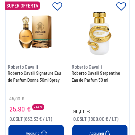
SUPER OFFERTA
Roberto Cavalli
Roberto Cavalli
Roberto Cavalli Signature Eau
Roberto Cavalli Serpentine
de Parfum Donna 30ml Spray
Eau de Parfum 50 ml
Price reduced from
to
45,00 €
25,90 €
- 42%
90,00 €
0.03LT (863,33 € / LT)
0.05LT (1800,00 € / LT)
Aggiungi
Aggiungi