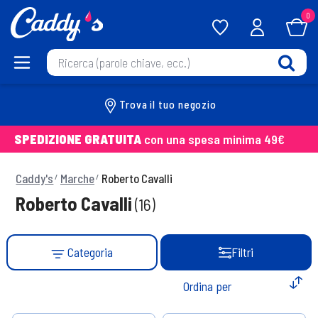
0
Trova il tuo negozio
SPEDIZIONE GRATUITA
con una spesa minima 49€
Caddy's
Marche
Roberto Cavalli
Roberto Cavalli
(16)
Categoria
Filtri