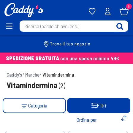
0
Trova il tuo negozio
SPEDIZIONE GRATUITA
con una spesa minima 49€
Caddy's
Marche
Vitamindermina
Vitamindermina
(2)
Categoria
Filtri