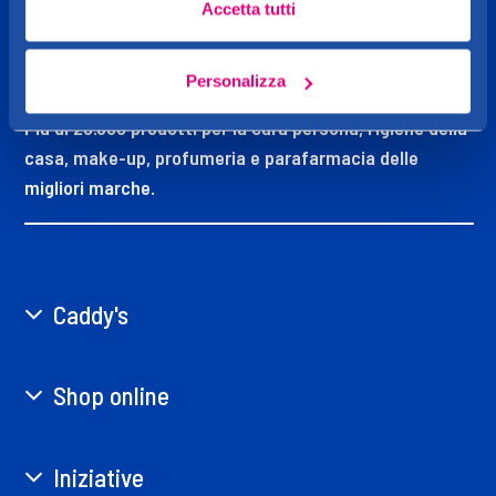
Accetta tutti
CADDY'S
OGGI MI VOGLIO BENE
Personalizza
Più di 20.000 prodotti per la cura persona, l’igiene della
casa, make-up, profumeria e parafarmacia delle
migliori marche.
Caddy's
Shop online
Iniziative