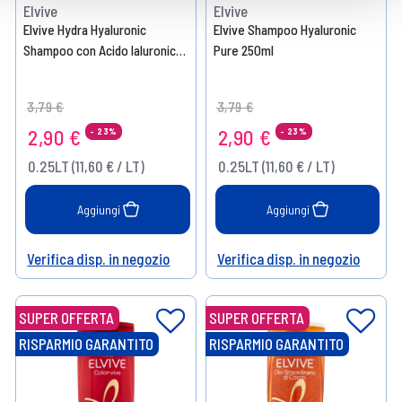
Elvive
Elvive
Elvive Hydra Hyaluronic
Elvive Shampoo Hyaluronic
Shampoo con Acido Ialuronico
Pure 250ml
250 ml
Price reduced from
to
Price reduced from
to
3,79 €
3,79 €
2,90 €
2,90 €
- 23%
- 23%
0.25LT (11,60 € / LT)
0.25LT (11,60 € / LT)
Aggiungi
Aggiungi
Verifica disp. in negozio
Verifica disp. in negozio
Help
Help
SUPER OFFERTA
SUPER OFFERTA
RISPARMIO GARANTITO
RISPARMIO GARANTITO