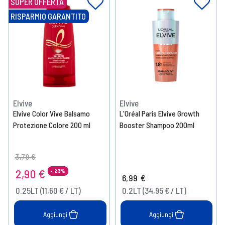
SUPER OFFERTA
RISPARMIO GARANTITO
Elvive
Elvive
Elvive Color Vive Balsamo
L'Oréal Paris Elvive Growth
Protezione Colore 200 ml
Booster Shampoo 200ml
Price reduced from
to
3,79 €
2,90 €
- 23%
6,99 €
0.25LT (11,60 € / LT)
0.2LT (34,95 € / LT)
Aggiungi
Aggiungi