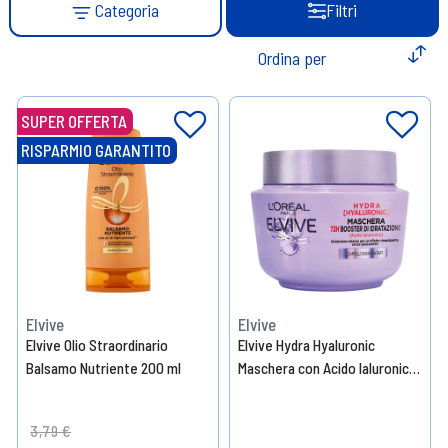
Categoria
Filtri
SUPER OFFERTA
RISPARMIO GARANTITO
Elvive
Elvive
Elvive Olio Straordinario
Elvive Hydra Hyaluronic
Balsamo Nutriente 200 ml
Maschera con Acido Ialuronico
300 ml
Price reduced from
to
3,79 €