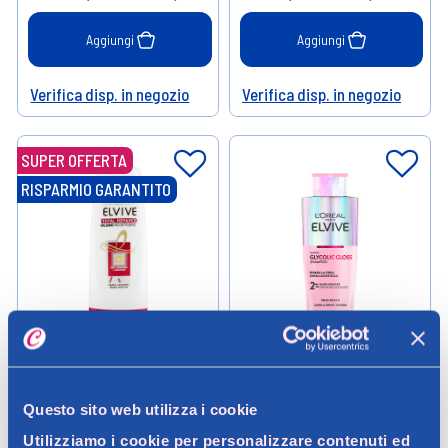
Aggiungi
Aggiungi
Verifica disp. in negozio
Verifica disp. in negozio
Help
Help
SUPER OFFERTA
RISPARMIO GARANTITO
Elvive
Elvive
Elvive Total Repair 5 Balsamo
L'Oréal Paris Elvive Glycolic
200 ml
Gloss Shampoo 200ml
Questo sito web utilizza i cookie
Utilizziamo i cookie per personalizzare contenuti ed