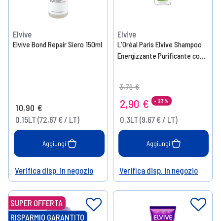
Elvive
Elvive
Elvive Bond Repair Siero 150ml
L'Oréal Paris Elvive Shampoo
Energizzante Purificante con
Citrus - Capelli Normali
Tendenti ad Ingrassarsi 250ml
Price reduced from
to
3,79 €
2,90 €
- 23%
10,90 €
0.15LT (72,67 € / LT)
0.3LT (9,67 € / LT)
Aggiungi
Aggiungi
Verifica disp. in negozio
Verifica disp. in negozio
Help
Help
SUPER OFFERTA
RISPARMIO GARANTITO