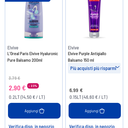
Elvive
Elvive
L'Oreal Paris Elvive Hyaluronic
Elvive Purple Antigiallo
Pure Balsamo 200ml
Balsamo 150 ml
Più acquisti più risparmi
Price reduced from
to
Prendi 3
- 10%
3,79 €
2,90 €
- 23%
6,99 €
Prendi 6
- 15%
0.2LT (14,50 € / LT)
0.15LT (46,60 € / LT)
Aggiungi
Aggiungi
Verifica disp. in negozio
Verifica disp. in negozio