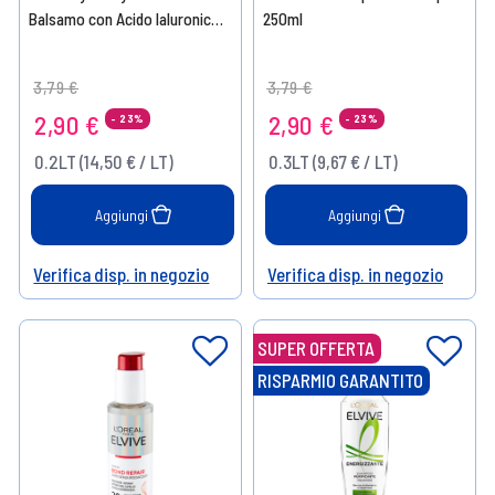
Balsamo con Acido Ialuronico
250ml
200 ml
Price reduced from
to
Price reduced from
to
3,79 €
3,79 €
2,90 €
2,90 €
- 23%
- 23%
0.2LT (14,50 € / LT)
0.3LT (9,67 € / LT)
Aggiungi
Aggiungi
Verifica disp. in negozio
Verifica disp. in negozio
Help
Help
SUPER OFFERTA
RISPARMIO GARANTITO