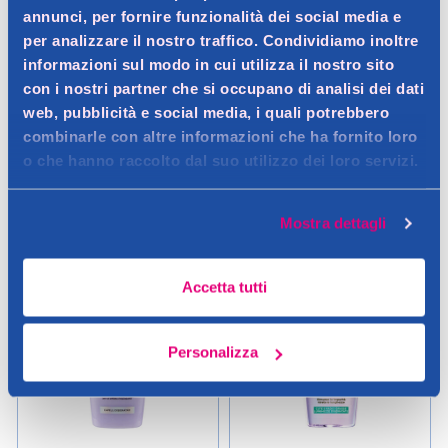
annunci, per fornire funzionalità dei social media e
Price reduced from
to
3,79 €
per analizzare il nostro traffico. Condividiamo inoltre
2,90 €
- 23%
6,99 €
informazioni sul modo in cui utilizza il nostro sito
0.25LT (11,60 € / LT)
0.2LT (34,95 € / LT)
con i nostri partner che si occupano di analisi dei dati
web, pubblicità e social media, i quali potrebbero
combinarle con altre informazioni che ha fornito loro
Aggiungi
Aggiungi
o che hanno raccolto dal suo utilizzo dei loro servizi.
Verifica disp. in negozio
Verifica disp. in negozio
Help
Help
Mostra dettagli
SUPER OFFERTA
SUPER OFFERTA
RISPARMIO GARANTITO
RISPARMIO GARANTITO
Accetta tutti
Personalizza