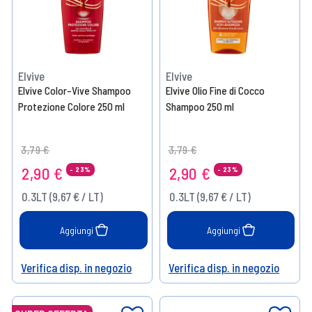
Elvive
Elvive
Elvive Color-Vive Shampoo
Elvive Olio Fine di Cocco
Protezione Colore 250 ml
Shampoo 250 ml
Price reduced from
to
Price reduced from
to
3,79 €
3,79 €
2,90 €
2,90 €
- 23%
- 23%
0.3LT (9,67 € / LT)
0.3LT (9,67 € / LT)
Aggiungi
Aggiungi
Verifica disp. in negozio
Verifica disp. in negozio
Help
Help