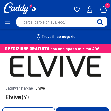
0
Trova il tuo negozio
SPEDIZIONE GRATUITA
con una spesa minima 49€
Caddy's
Marche
Elvive
Elvive
(41)