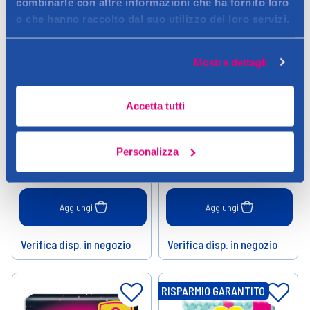
combinarle con altre informazioni che ha fornito loro
o che hanno raccolto dal suo utilizzo dei loro servizi.
Mostra dettagli
Pampers
Pampers
Pampers Baby Dry 3 Midi 4-9
Pampers Baby-Dry XL 52
Accetta tutti
Kg 20 Pannolini
Pannolini Super Pack
Personalizza
7,49 €
18,90 €
Aggiungi
Aggiungi
Verifica disp. in negozio
Verifica disp. in negozio
Help
Help
RISPARMIO GARANTITO