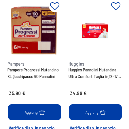
Pampers
Huggies
Pampers Progressi Mutandino
Huggies Pannolini Mutandina
XL Quadripacco 60 Pannolini
Ultra Comfort Taglia 5 (12-17
kg) – 104 pezzi
35,90 €
34,99 €
Aggiungi
Aggiungi
Verifica disp. in negozio
Verifica disp. in negozio