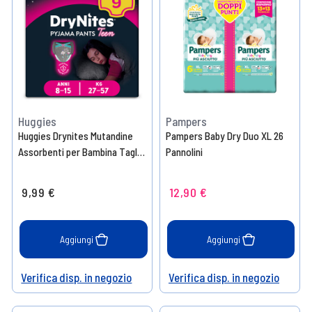
Huggies
Pampers
Huggies Drynites Mutandine
Pampers Baby Dry Duo XL 26
Assorbenti per Bambina Taglia
Pannolini
L (27-57 Kg) 9 Mutandine
9,99 €
12,90 €
Aggiungi
Aggiungi
Verifica disp. in negozio
Verifica disp. in negozio
Help
Help