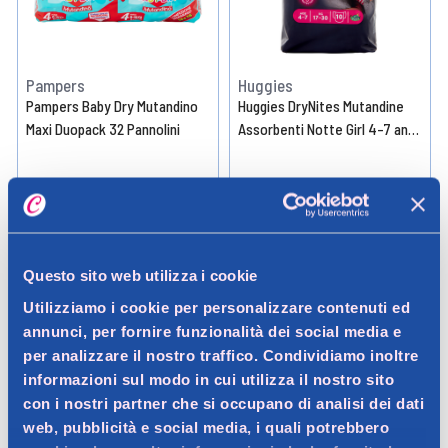
Pampers
Huggies
Pampers Baby Dry Mutandino
Huggies DryNites Mutandine
Maxi Duopack 32 Pannolini
Assorbenti Notte Girl 4-7 anni
17-30kg 10 Pezzi
12,90 €
9,99 €
Aggiungi
Aggiungi
Questo sito web utilizza i cookie
Utilizziamo i cookie per personalizzare contenuti ed
Verifica disp. in negozio
Verifica disp. in negozio
Help
Help
annunci, per fornire funzionalità dei social media e
per analizzare il nostro traffico. Condividiamo inoltre
SUPER PREZZO
informazioni sul modo in cui utilizza il nostro sito
con i nostri partner che si occupano di analisi dei dati
web, pubblicità e social media, i quali potrebbero