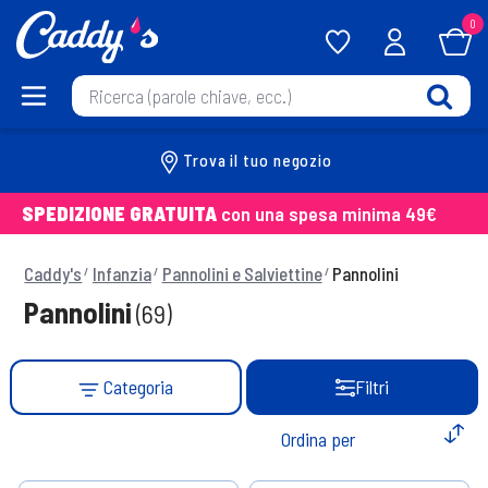
0
Trova il tuo negozio
SPEDIZIONE GRATUITA
con una spesa minima 49€
Caddy's
Infanzia
Pannolini e Salviettine
Pannolini
Pannolini
(69)
Categoria
Filtri