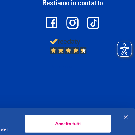
Restiamo in contatto
13.381
Recensioni
Accetta tutti
 dei