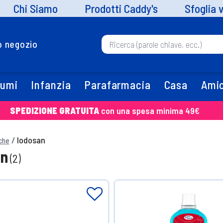
Chi Siamo
Prodotti Caddy's
Sfoglia 
uo negozio
fumi
Infanzia
Parafarmacia
Casa
Amic
SPEDIZIONE GRATUITA
con una spesa minima 49€
Iodosan
che
an
(2)