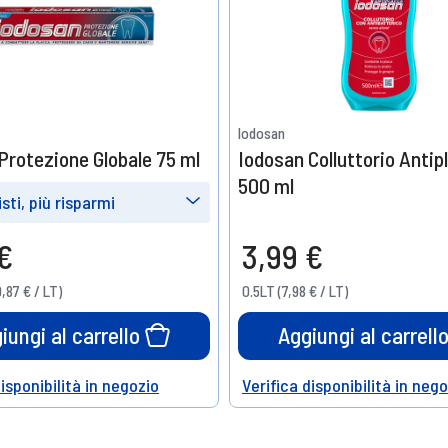
Iodosan
Protezione Globale 75 ml
Iodosan Colluttorio Antip
500 ml
sti, più risparmi
e
Prendine
€
3,99 €
4
15%
,87 € / LT)
0.5LT (7,98 € / LT)
o
di sconto
iungi al carrello
Aggiungi al carrell
disponibilità in negozio
Verifica disponibilità in neg
Help