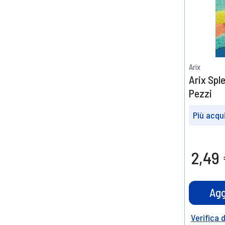
Arix
Arix Spl
Pezzi
Più acqui
Prendin
4
2,49
10%
di scont
Agg
Verifica 