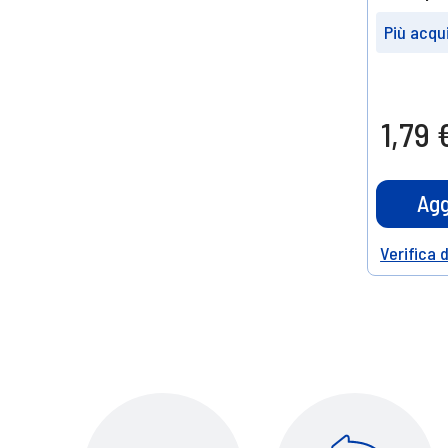
Più acqui
Prendin
4
10%
1,79 
di scont
Agg
Verifica 
Help