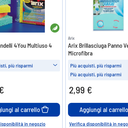
Arix
endelli 4You Multiuso 4
Arix Brillasciuga Panno V
Microfibra
sti, più risparmi
Più acquisti, più risparmi
e
Prendine
Prendine
Prendine
Prendine
Più acquisti, più risparmi
8
12
8
16
Prendine
Prendine
 €
2,99 €
15%
20%
10%
15%
24
48
10%
15%
o
di sconto
di sconto
di sconto
di sconto
di sconto
di sconto
iungi al carrello
Aggiungi al carrell
disponibilità in negozio
Verifica disponibilità in neg