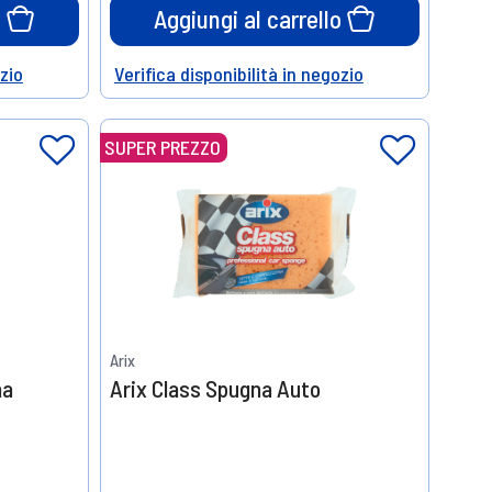
o
Aggiungi al carrello
ozio
Verifica disponibilità in negozio
Help
SUPER PREZZO
Arix
na
Arix Class Spugna Auto