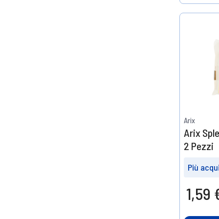
Help
Arix
Arix Spl
2 Pezzi
Più acqui
Prendin
1,59 
2
10%