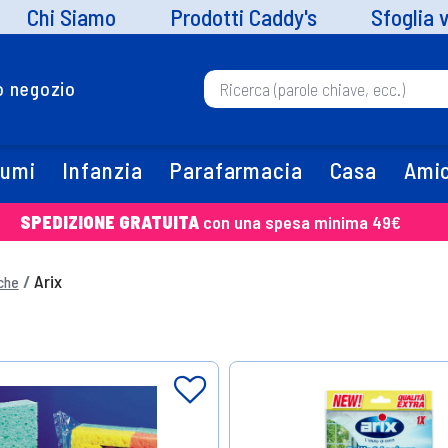
Chi Siamo
Prodotti Caddy's
Sfoglia 
uo negozio
fumi
Infanzia
Parafarmacia
Casa
Amic
SPEDIZIONE GRATUITA
con una spesa minima 49€
Arix
che