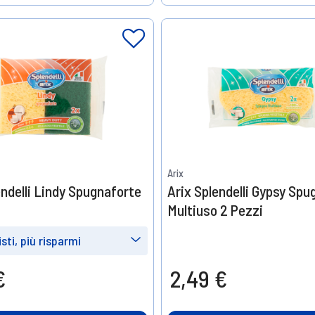
Help
Arix
endelli Lindy Spugnaforte
Arix Splendelli Gypsy Spu
Multiuso 2 Pezzi
sti, più risparmi
e
Prendine
€
2,49 €
4
15%