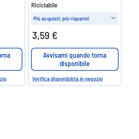
Riciclabile
Più acquisti, più risparmi
Prendine
Prendine
3,59 €
5
10
15%
20%
di sconto
di sconto
orna
Avvisami quando torna
disponibile
ozio
Verifica disponibilità in negozio
Help