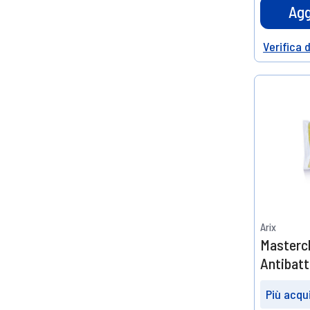
di scont
Agg
Verifica 
Help
Arix
Masterc
Antibatt
Più acqui