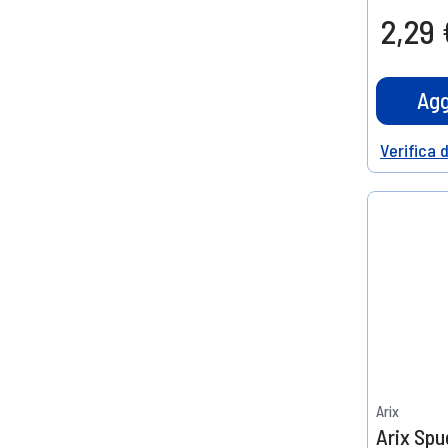
Prendin
2,29 
5
15%
di scont
Agg
Verifica 
Help
Arix
Arix Spu