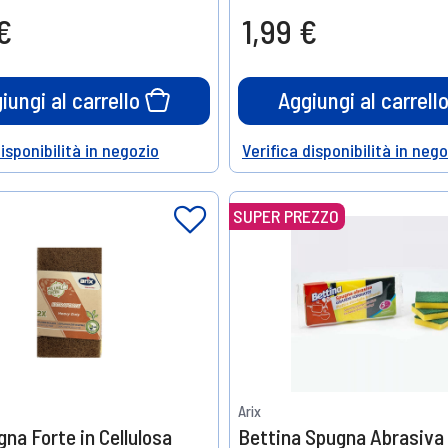
e
Prendine
€
1,99 €
10
20%
o
di sconto
iungi al carrello
Aggiungi al carrell
disponibilità in negozio
Verifica disponibilità in neg
Help
SUPER PREZZO
Arix
gna Forte in Cellulosa
Bettina Spugna Abrasiva