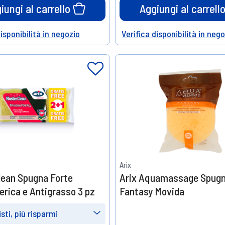
o
di sconto
iungi al carrello
Aggiungi al carrell
disponibilità in negozio
Verifica disponibilità in neg
Help
Arix
lean Spugna Forte
Arix Aquamassage Spug
erica e Antigrasso 3 pz
Fantasy Movida
sti, più risparmi