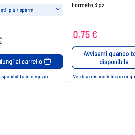
Formato 3 pz
sti, più risparmi
e
Prendine
Prendine
8
12
0,75 €
15%
20%
€
o
di sconto
di sconto
Avvisami quando t
iungi al carrello
disponibile
disponibilità in negozio
Verifica disponibilità in neg
Help