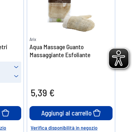
Arix
etri
Aqua Massage Guanto
Massaggiante Esfoliante
Prendine
24
5,39 €
20%
di sconto
o
Aggiungi al carrello
ozio
Verifica disponibilità in negozio