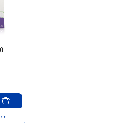
10
o
ozio