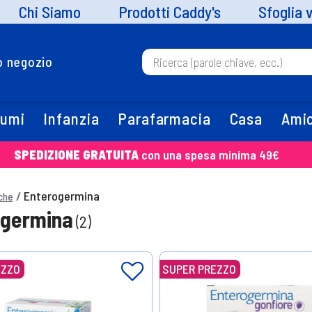
Chi Siamo
Prodotti Caddy's
Sfoglia 
uo negozio
fumi
Infanzia
Parafarmacia
Casa
Amic
SPEDIZIONE GRATUITA
con una spesa minima 49€
Enterogermina
che
ogermina
(2)
EZZO
SUPER PREZZO