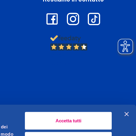
13.382
Recensioni
Accetta tutti
 dei
l modo