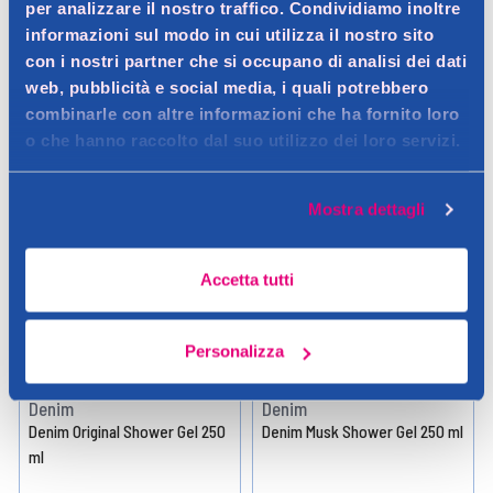
per analizzare il nostro traffico. Condividiamo inoltre
informazioni sul modo in cui utilizza il nostro sito
Aggiungi
Aggiungi
con i nostri partner che si occupano di analisi dei dati
web, pubblicità e social media, i quali potrebbero
Verifica disp. in negozio
Verifica disp. in negozio
combinarle con altre informazioni che ha fornito loro
Help
Help
o che hanno raccolto dal suo utilizzo dei loro servizi.
Mostra dettagli
Accetta tutti
Personalizza
Denim
Denim
Denim Original Shower Gel 250
Denim Musk Shower Gel 250 ml
ml