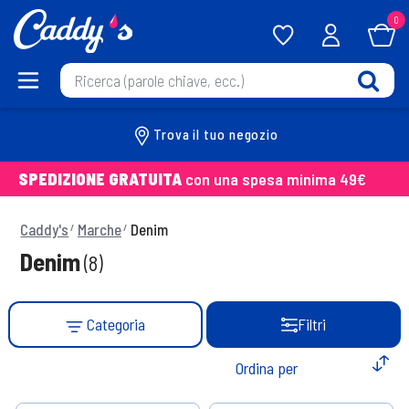
0
Trova il tuo negozio
SPEDIZIONE GRATUITA
con una spesa minima 49€
Caddy's
Marche
Denim
Denim
(8)
Categoria
Filtri