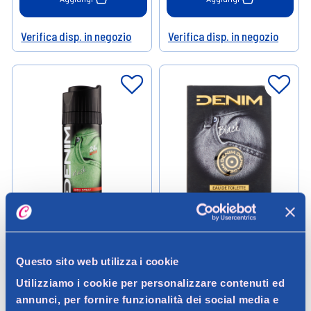
Verifica disp. in negozio
Verifica disp. in negozio
Help
Help
Denim
Denim
Denim Musk Deodorante Spray
Denim Black Eau de Toilette
150 ml
100 ml
Questo sito web utilizza i cookie
Utilizziamo i cookie per personalizzare contenuti ed
2,99 €
6,49 €
annunci, per fornire funzionalità dei social media e
0.15LT (19,93 € / LT)
0.1LT (64,90 € / LT)