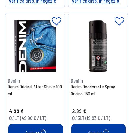
Verifica disp. in negozio
Verifica disp. in negozio
Help
Help
Denim
Denim
Denim Original After Shave 100
Denim Deodorante Spray
ml
Original 150 ml
4,99 €
2,99 €
0.1LT (49,90 € / LT)
0.15LT (19,93 € / LT)
Aggiungi
Aggiungi