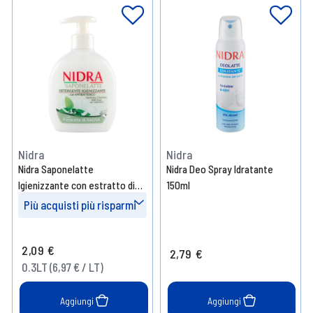
Nidra
Nidra
Nidra Saponelatte
Nidra Deo Spray Idratante
Igienizzante con estratto di
150ml
Salvia 300 ml
Più acquisti più risparmi
Prendi 3
- 10%
2,09 €
2,79 €
Prendi 6
- 15%
0.3LT (6,97 € / LT)
Aggiungi
Aggiungi