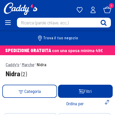
0
Trova il tuo negozio
SPEDIZIONE GRATUITA
con una spesa minima 49€
Caddy's
Marche
Nidra
Nidra
(2)
Categoria
Filtri