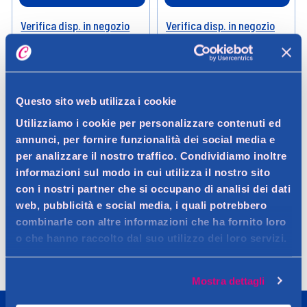
Verifica disp. in negozio
Verifica disp. in negozio
Help
Help
Questo sito web utilizza i cookie
Utilizziamo i cookie per personalizzare contenuti ed
annunci, per fornire funzionalità dei social media e
per analizzare il nostro traffico. Condividiamo inoltre
informazioni sul modo in cui utilizza il nostro sito
con i nostri partner che si occupano di analisi dei dati
Spedizione
Resi
Contattaci
Faq
web, pubblicità e social media, i quali potrebbero
combinarle con altre informazioni che ha fornito loro
o che hanno raccolto dal suo utilizzo dei loro servizi.
Mostra dettagli