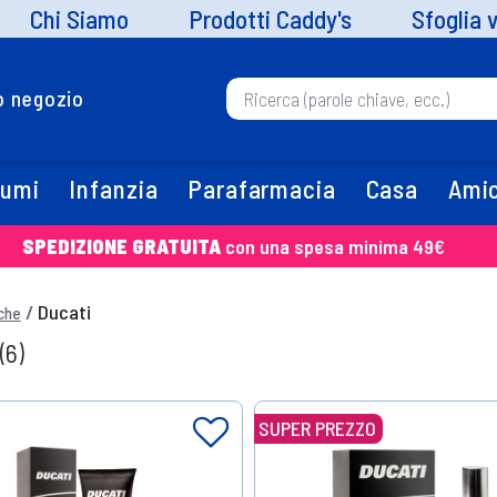
Chi Siamo
Prodotti Caddy's
Sfoglia 
uo negozio
fumi
Infanzia
Parafarmacia
Casa
Amic
SPEDIZIONE GRATUITA
con una spesa minima 49€
Ducati
che
(6)
SUPER PREZZO