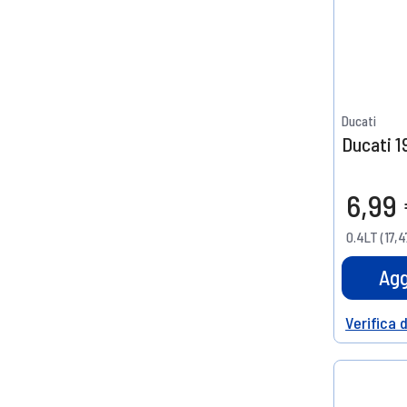
Ducati
Ducati 1
6,99
0.4LT (17,4
Agg
Verifica 
Help