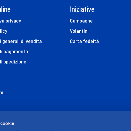
line
Iniziative
va privacy
Campagne
licy
Volantini
i generali di vendita
Carta fedeltà
 di pagamento
di spedizione
ni
ione di Accessibilità
 cookie