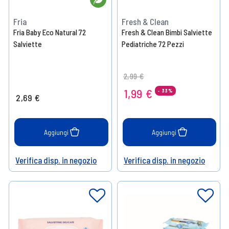
Fria
Fresh & Clean
Fria Baby Eco Natural 72
Fresh & Clean Bimbi Salviette
Salviette
Pediatriche 72 Pezzi
Price reduced from
to
2,99 €
1,99 €
- 33%
2,69 €
Aggiungi
Aggiungi
Verifica disp. in negozio
Verifica disp. in negozio
Help
Help