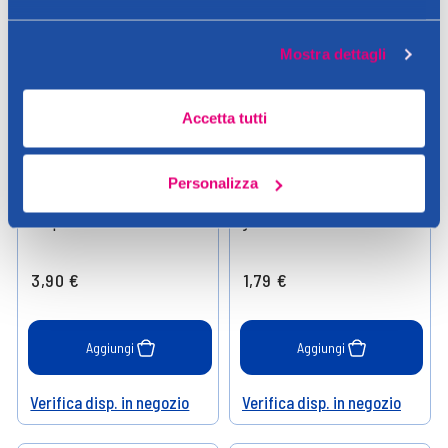
Mostra dettagli
Accetta tutti
Mustela
Fresh & Clean
Personalizza
Mustela Salviette
Fresh&Clean Bbay Salviettine
Compostabili senza Profumo
Igienizzanti 48 Pezzi
60 Pezzi
3,90 €
1,79 €
Aggiungi
Aggiungi
Verifica disp. in negozio
Verifica disp. in negozio
Help
Help