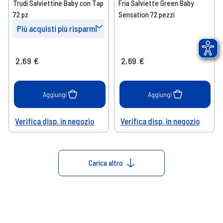
Trudi Salviettine Baby con Tap
Fria Salviette Green Baby
72 pz
Sensation 72 pezzi
Più acquisti più risparmi
Prendi 4
- 10%
2,69 €
2,69 €
Prendi 8
- 15%
Prendi 12
- 20%
Aggiungi
Aggiungi
Verifica disp. in negozio
Verifica disp. in negozio
Help
Help
Carica altro