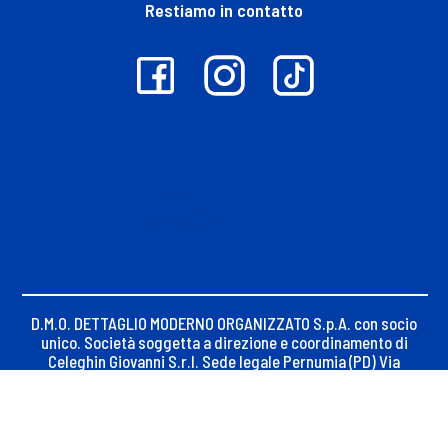
Restiamo in contatto
13.378
Recensioni
D.M.O. DETTAGLIO MODERNO ORGANIZZATO S.p.A. con socio
unico. Società soggetta a direzione e coordinamento di
Celeghin Giovanni S.r.l. Sede legale Pernumia (PD) Via
Maseralino n. 23, C.F. e iscrizione Registro Imprese di
Padova 02621450283
P.Iva 02621450283, REA PD-256014, Capitale sociale €
20.070.000 i.v.