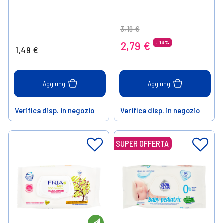
Price reduced from
to
3,19 €
2,79 €
- 13%
1,49 €
Aggiungi
Aggiungi
Verifica disp. in negozio
Verifica disp. in negozio
Help
Help
SUPER OFFERTA