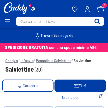
0
Trova il tuo negozio
SPEDIZIONE GRATUITA
con una spesa minima 49€
Caddy's
Infanzia
Pannolini e Salviettine
Salviettine
Salviettine
(30)
Categoria
Filtri