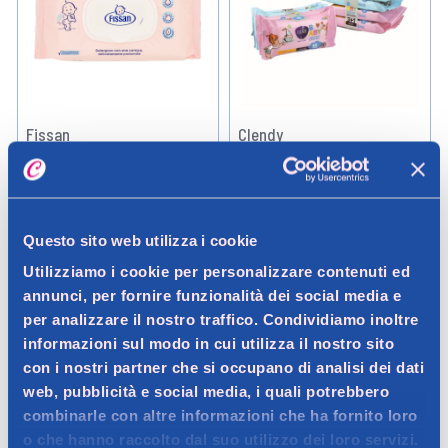
Fissan
Clendy
Fissan Salviettine Delicate 65
Clendy Salviettine Baby 4
Pezzi
Confezioni da 15 Salviette
2,99 €
1,99 €
Questo sito web utilizza i cookie
Utilizziamo i cookie per personalizzare contenuti ed
annunci, per fornire funzionalità dei social media e
Aggiungi
Aggiungi
per analizzare il nostro traffico. Condividiamo inoltre
informazioni sul modo in cui utilizza il nostro sito
Verifica disp. in negozio
Verifica disp. in negozio
con i nostri partner che si occupano di analisi dei dati
Help
Help
web, pubblicità e social media, i quali potrebbero
combinarle con altre informazioni che ha fornito loro
o che hanno raccolto dal suo utilizzo dei loro servizi.