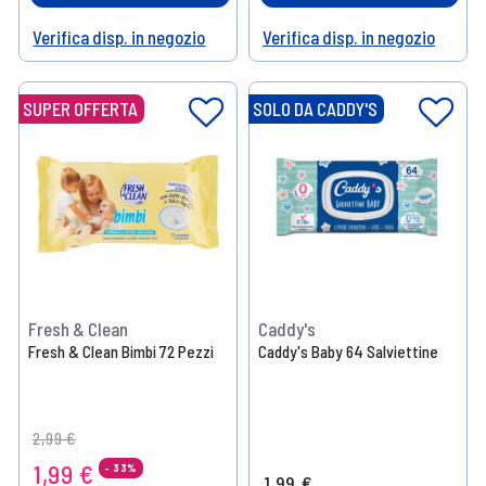
Verifica disp. in negozio
Verifica disp. in negozio
Help
Help
SUPER OFFERTA
SOLO DA CADDY'S
Fresh & Clean
Caddy's
Fresh & Clean Bimbi 72 Pezzi
Caddy's Baby 64 Salviettine
Price reduced from
to
2,99 €
1,99 €
- 33%
1,99 €