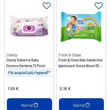
Clendy
Fresh & Clean
Clendy Salviette Baby
Fresh & Clean Kids Salviettine
Essenza Gardenia 72 Pezzi
Igienizzanti Senza Alcool 20
Pezzi
Più acquisti più risparmi
Prendi 4
- 10%
1,59 €
2,19 €
Prendi 8
- 15%
Prendi 12
- 20%
Aggiungi
Aggiungi