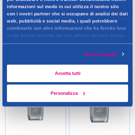
informazioni sul modo in cui utilizza il nostro sito
con i nostri partner che si occupano di analisi dei dati
19,90 €
19,90 €
web, pubblicità e social media, i quali potrebbero
0.1LT (199,00 € / LT)
0.1LT (199,00 € / LT)
combinarle con altre informazioni che ha fornito loro
o che hanno raccolto dal suo utilizzo dei loro servizi.
Aggiungi
Aggiungi
Mostra dettagli
Verifica disp. in negozio
Verifica disp. in negozio
Help
Help
Accetta tutti
Personalizza