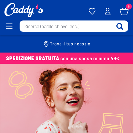
0
Trova il tuo negozio
SPEDIZIONE GRATUITA
con una spesa minima 49€