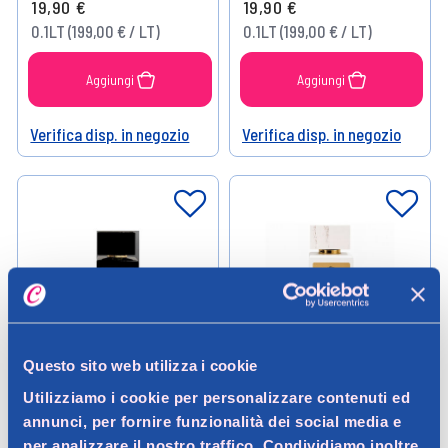
19,90 €
19,90 €
0.1LT (199,00 € / LT)
0.1LT (199,00 € / LT)
Aggiungi
Aggiungi
Verifica disp. in negozio
Verifica disp. in negozio
Help
Help
Questo sito web utilizza i cookie
Utilizziamo i cookie per personalizzare contenuti ed
Essenza Profumi
Essenza Profumi
annunci, per fornire funzionalità dei social media e
Essenza Profumi Citrus Ombra
Essenza Profumi Marea Di
per analizzare il nostro traffico. Condividiamo inoltre
Eau De Parfum 100 ml
Sogni Eau De Parfum 100ml