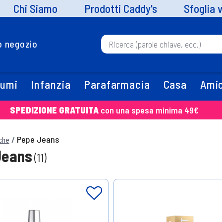
Chi Siamo
Prodotti Caddy's
Sfoglia 
uo negozio
fumi
Infanzia
Parafarmacia
Casa
Amic
SPEDIZIONE GRATUITA
con una spesa minima 49€
Pepe Jeans
che
Jeans
(11)