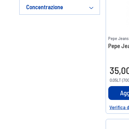
Concentrazione
Pepe Jeans
Pepe Jea
35,0
0.05LT (700
Agg
Verifica 
Help