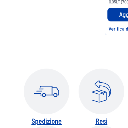
0.05LT (700
Agg
Verifica 
Help
Spedizione
Resi