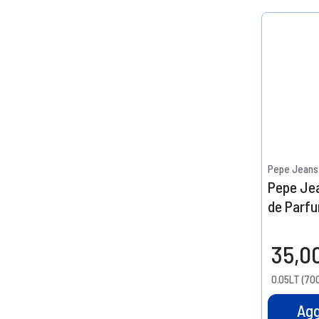
Pepe Jeans
Pepe Jea
de Parf
35,0
0.05LT (700
Agg