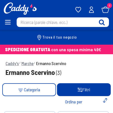
0
Trova il tuo negozio
SPEDIZIONE GRATUITA
con una spesa minima 49€
Caddy's
Marche
Ermanno Scervino
Ermanno Scervino
(3)
Categoria
Filtri