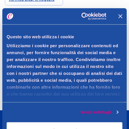
Help
Questo sito web utilizza i cookie
Utilizziamo i cookie per personalizzare contenuti ed
annunci, per fornire funzionalità dei social media e
per analizzare il nostro traffico. Condividiamo inoltre
informazioni sul modo in cui utilizza il nostro sito
con i nostri partner che si occupano di analisi dei dati
Spedizione
Resi
Contattaci
Faq
web, pubblicità e social media, i quali potrebbero
combinarle con altre informazioni che ha fornito loro
o che hanno raccolto dal suo utilizzo dei loro servizi.
Mostra dettagli