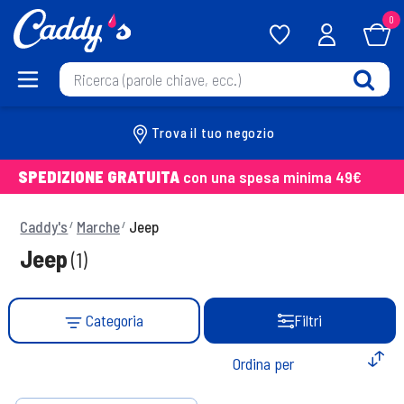
0
Trova il tuo negozio
SPEDIZIONE GRATUITA
con una spesa minima 49€
Caddy's
Marche
Jeep
Jeep
(1)
Categoria
Filtri