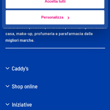
Accetta tutti
CADDY'S
OGGI MI VOGLIO BENE
Personalizza
Più di 20.000 prodotti per la cura persona, l’igiene della
casa, make-up, profumeria e parafarmacia delle
migliori marche.
Caddy's
Shop online
Iniziative