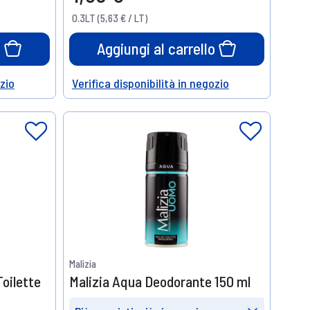
10%
15%
0.3LT (5,63 € / LT)
di sconto
di sconto
o
Aggiungi al carrello
ozio
Verifica disponibilità in negozio
Help
Malizia
Toilette
Malizia Aqua Deodorante 150 ml