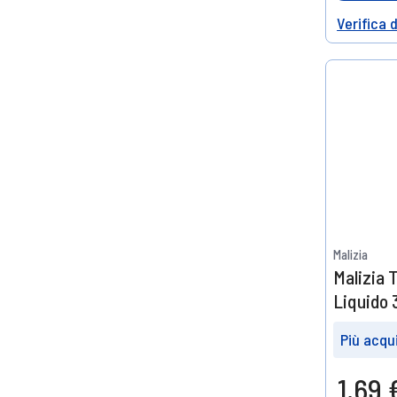
Verifica 
Help
Malizia
Malizia 
Liquido 
Più acqui
Prendin
1,69 
3