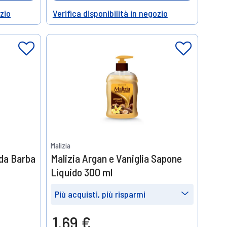
ozio
Verifica disponibilità in negozio
Help
Malizia
da Barba
Malizia Argan e Vaniglia Sapone
Liquido 300 ml
Più acquisti, più risparmi
Prendine
Prendine
1,69 €
3
6