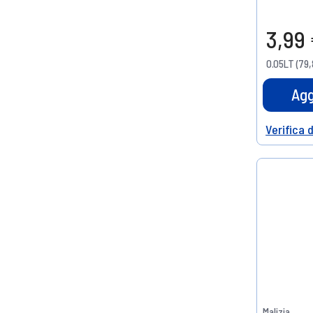
3,99
0.05LT (79,
Agg
Verifica 
Help
Malizia