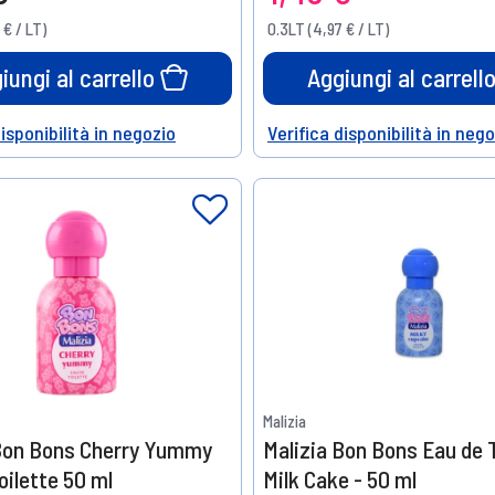
15%
 € / LT)
0.3LT (4,97 € / LT)
o
di sconto
iungi al carrello
Aggiungi al carrell
disponibilità in negozio
Verifica disponibilità in neg
Help
Malizia
 Bon Bons Cherry Yummy
Malizia Bon Bons Eau de 
oilette 50 ml
Milk Cake - 50 ml