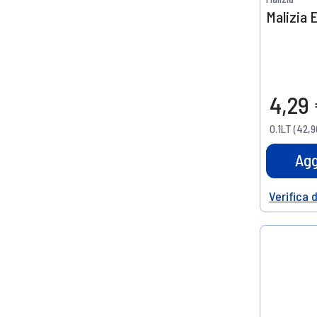
Malizia 
4,29
0.1LT (42,9
Agg
Verifica 
Help