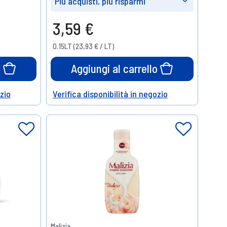
Più acquisti, più risparmi
Prendine
Prendine
3,59 €
3
6
10%
15%
0.15LT (23,93 € / LT)
di sconto
di sconto
o
Aggiungi al carrello
ozio
Verifica disponibilità in negozio
Help
Malizia