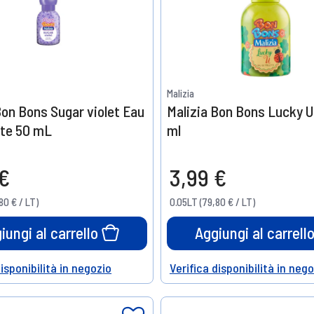
Malizia
Bon Bons Sugar violet Eau
Malizia Bon Bons Lucky U
tte 50 mL
ml
 €
3,99 €
80 € / LT)
0.05LT (79,80 € / LT)
iungi al carrello
Aggiungi al carrell
disponibilità in negozio
Verifica disponibilità in neg
Help