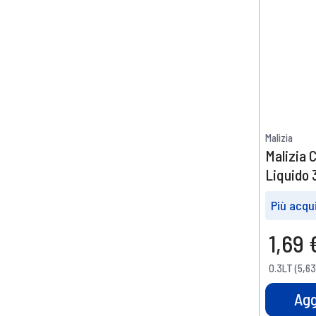
Malizia
Malizia 
Liquido 
Più acqui
Prendin
1,69 
3
10%
0.3LT (5,63
di scont
Agg