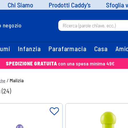
Chi Siamo
Prodotti Caddy's
Sfoglia 
uo negozio
fumi
Infanzia
Parafarmacia
Casa
Amic
SPEDIZIONE GRATUITA
con una spesa minima 49€
Malizia
che
a
(24)