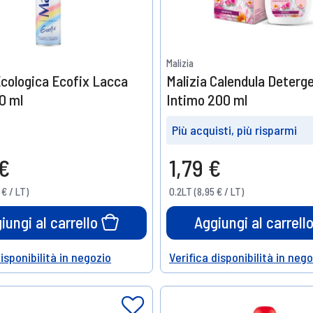
Malizia
Ecologica Ecofix Lacca
Malizia Calendula Deterg
0 ml
Intimo 200 ml
Più acquisti, più risparmi
Prendine
Prendine
 €
1,79 €
3
6
10%
15%
 € / LT)
0.2LT (8,95 € / LT)
di sconto
di sconto
iungi al carrello
Aggiungi al carrell
disponibilità in negozio
Verifica disponibilità in neg
Help