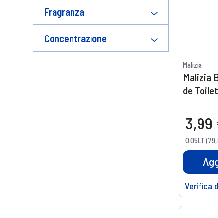
Fragranza
Concentrazione
Malizia
Malizia 
de Toile
3,99
0.05LT (79,
Agg
Verifica 
Help