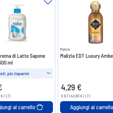
Malizia
Crema di Latte Sapone
Malizia EDT Luxury Ambe
300 ml
sti, più risparmi
e
Prendine
€
4,29 €
6
15%
 € / LT)
0.1LT (42,90 € / LT)
o
di sconto
iungi al carrello
Aggiungi al carrell