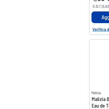
10%
0.3LT (5,63
di scont
Agg
Verifica 
Help
Malizia
Malizia
Eau de T