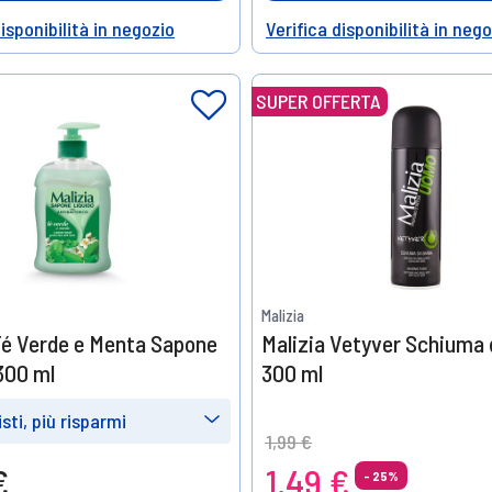
disponibilità in negozio
Verifica disponibilità in neg
Help
SUPER OFFERTA
Malizia
Té Verde e Menta Sapone
Malizia Vetyver Schiuma 
300 ml
300 ml
sti, più risparmi
Price reduced from
to
1,99 €
e
Prendine
€
1,49 €
- 25%
6