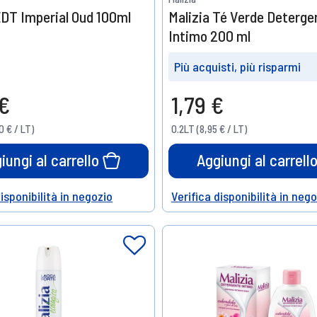
EDT Imperial Oud 100ml
Malizia Té Verde Deterge
Intimo 200 ml
Più acquisti, più risparmi
Prendine
Prendine
 €
1,79 €
3
6
10%
15%
0 € / LT)
0.2LT (8,95 € / LT)
di sconto
di sconto
iungi al carrello
Aggiungi al carrell
disponibilità in negozio
Verifica disponibilità in neg
Help