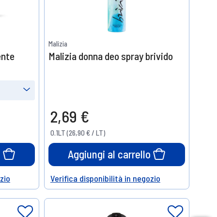
Malizia
ente
Malizia donna deo spray brivido
2,69 €
0.1LT (26,90 € / LT)
o
Aggiungi al carrello
ozio
Verifica disponibilità in negozio
Help