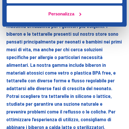
Caddys.it troverai una selezione accurata di biberon e
tettarelle che coniugano qualità, materiali sicuri e
Personalizza
design innovativo, garantendo prestazioni eccellenti e
massima affidabilità per i genitori più esigenti. I
biberon e le tettarelle presenti sul nostro store sono
pensati principalmente per neonati e bambini nei primi
mesi di vita, ma anche per chi cerca soluzioni
specifiche per allergie o particolari necessità
alimentari. La nostra gamma include biberon in
materiali atossici come vetro o plastica BPA free, e
tettarelle con diverse forme e flusso regolabile per
adattarsi alle diverse fasi di crescita del neonato.
Potrai scegliere tra tettarelle in silicone o lattice,
studiate per garantire una suzione naturale e
prevenire problemi come il reflusso o le coliche. Per
ottimizzare l’esperienza di utilizzo, consigliamo di
abbinare i biberon a calda latte o sterilizzatori,