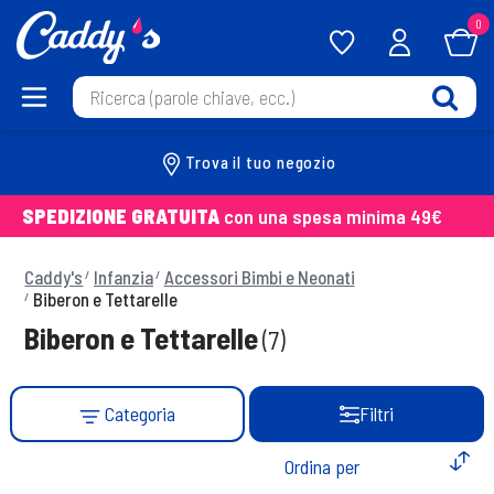
0
Trova il tuo negozio
SPEDIZIONE GRATUITA
con una spesa minima 49€
Caddy's
Infanzia
Accessori Bimbi e Neonati
Biberon e Tettarelle
Biberon e Tettarelle
(7)
Categoria
Filtri