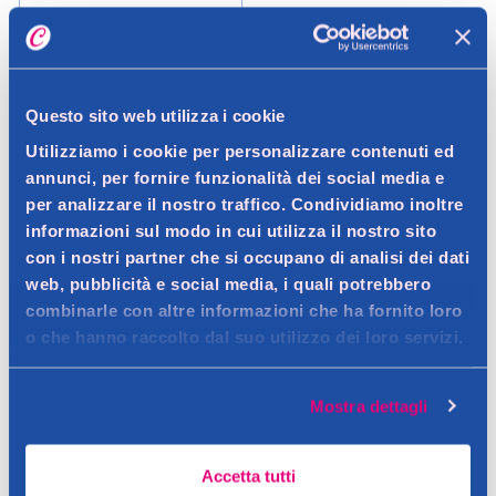
7,99 €
Aggiungi
Questo sito web utilizza i cookie
Utilizziamo i cookie per personalizzare contenuti ed
Verifica disp. in negozio
annunci, per fornire funzionalità dei social media e
Help
per analizzare il nostro traffico. Condividiamo inoltre
informazioni sul modo in cui utilizza il nostro sito
con i nostri partner che si occupano di analisi dei dati
Biberon e Tettarelle
web, pubblicità e social media, i quali potrebbero
combinarle con altre informazioni che ha fornito loro
I biberon e le tettarelle sono strumenti essenziali per
o che hanno raccolto dal suo utilizzo dei loro servizi.
l’alimentazione del neonato, pensati per assicurare
comfort, sicurezza e facilità d’uso nella fase delicata
Mostra dettagli
dell’allattamento. Questi prodotti permettono di
offrire al bambino latte materno o artificiale in modo
controllato, favorendo una crescita sana e serena. Su
Accetta tutti