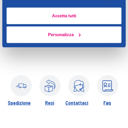
Aggiungi
Aggiungi
Accetta tutti
Verifica disp. in negozio
Verifica disp. in negozio
Help
Help
Personalizza
Spedizione
Resi
Contattaci
Faq