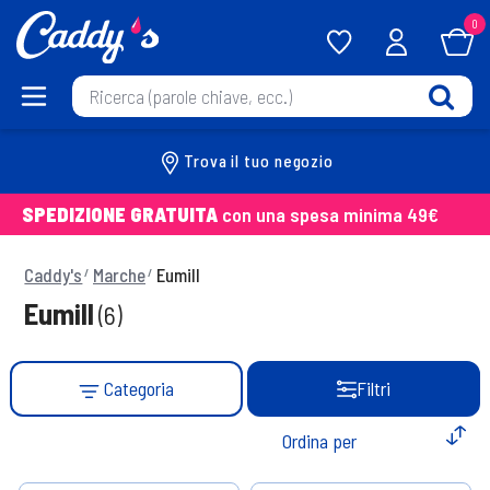
0
Trova il tuo negozio
SPEDIZIONE GRATUITA
con una spesa minima 49€
Caddy's
Marche
Eumill
Eumill
(6)
Categoria
Filtri