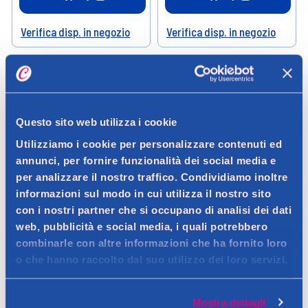
Verifica disp. in negozio
Verifica disp. in negozio
Help
Help
Questo sito web utilizza i cookie
Utilizziamo i cookie per personalizzare contenuti ed
annunci, per fornire funzionalità dei social media e
per analizzare il nostro traffico. Condividiamo inoltre
informazioni sul modo in cui utilizza il nostro sito
con i nostri partner che si occupano di analisi dei dati
Eumill
Eumill
web, pubblicità e social media, i quali potrebbero
Eumill DryRepair Gocce Oculari
Eumill Dry Repair Gocce Oculari
combinarle con altre informazioni che ha fornito loro
10 ml
10 Contenitori Monodose
o che hanno raccolto dal suo utilizzo dei loro servizi.
17,30 €
14,20 €
Mostra dettagli
0.01LT (1730,00 € / LT)