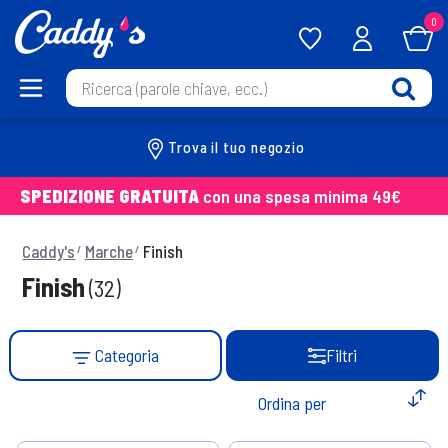
0
Trova il tuo negozio
SPEDIZIONE GRATUITA
con una spesa minima 49€
Caddy's
Marche
Finish
Finish
(32)
Categoria
Filtri