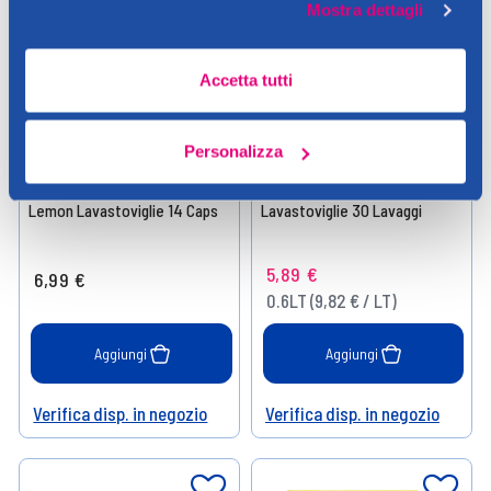
Mostra dettagli
Accetta tutti
Personalizza
Finish
Finish
Finish Ultimate Plus All In One
Finish Power Gel Fresh Gel
Lemon Lavastoviglie 14 Caps
Lavastoviglie 30 Lavaggi
5,89 €
6,99 €
0.6LT (9,82 € / LT)
Aggiungi
Aggiungi
Verifica disp. in negozio
Verifica disp. in negozio
Help
Help