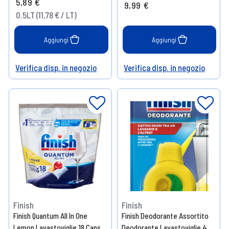
5,89 €
9,99 €
0.5LT (11,78 € / LT)
Aggiungi
Aggiungi
Verifica disp. in negozio
Verifica disp. in negozio
Help
Help
Finish
Finish
Finish Quantum All In One
Finish Deodorante Assortito
Lemon Lavastoviglie 18 Caps
Deodorante Lavastoviglie 4