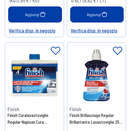
1KG (1,95 € / KG)
0.6LT (9,82 € / LT)
Aggiungi
Aggiungi
Verifica disp. in negozio
Verifica disp. in negozio
Help
Help
Finish
Finish
Finish Curalavastoviglie
Finish Brillasciuga Regular
Regular Napisan Cura
Brillantante Lavastoviglie 250
Lavastoviglie 250 ml
ml