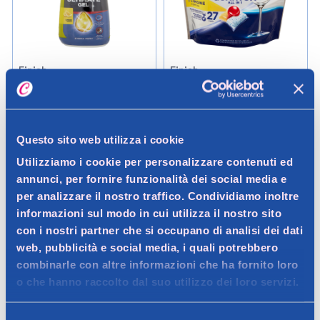
Finish
Finish
Finish Ultimate Gel
Finish Quantum All In One
Lavastoviglie Limone 3 x 30
Lavastoviglie 27 Lavaggi
lavaggi
Questo sito web utilizza i cookie
10,99 €
9,99 €
1.6LT (6,87 € / LT)
Utilizziamo i cookie per personalizzare contenuti ed
annunci, per fornire funzionalità dei social media e
Aggiungi
Aggiungi
per analizzare il nostro traffico. Condividiamo inoltre
informazioni sul modo in cui utilizza il nostro sito
con i nostri partner che si occupano di analisi dei dati
Verifica disp. in negozio
Verifica disp. in negozio
Help
Help
web, pubblicità e social media, i quali potrebbero
combinarle con altre informazioni che ha fornito loro
RISPARMIO GARANTITO
o che hanno raccolto dal suo utilizzo dei loro servizi.