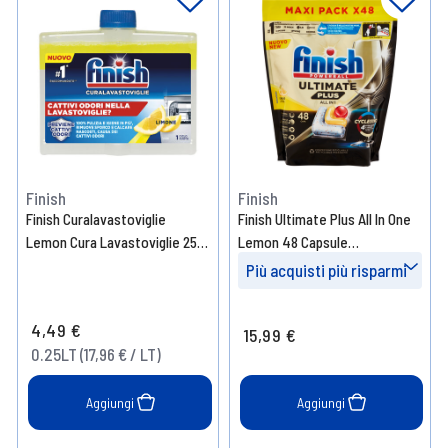
Finish
Finish
Finish Curalavastoviglie
Finish Ultimate Plus All In One
Lemon Cura Lavastoviglie 250
Lemon 48 Capsule
ml
Lavastoviglie
Più acquisti più risparmi
Prendi 6
- 15%
4,49 €
15,99 €
Prendi 12
- 20%
0.25LT (17,96 € / LT)
Aggiungi
Aggiungi