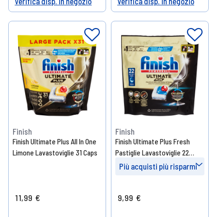
Verifica disp. in negozio
Verifica disp. in negozio
Help
Help
Finish
Finish
Finish Ultimate Plus All In One
Finish Ultimate Plus Fresh
Limone Lavastoviglie 31 Caps
Pastiglie Lavastoviglie 22
Lavaggi
Più acquisti più risparmi
Prendi 3
- 10%
11,99 €
9,99 €
Prendi 7
- 15%