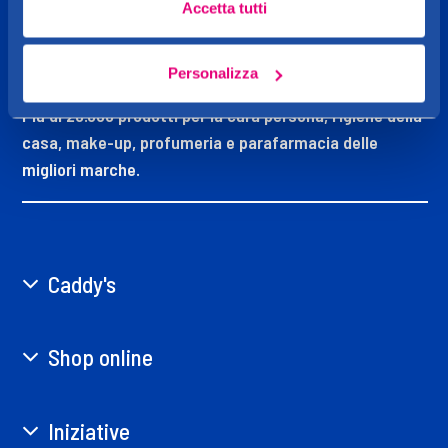
Accetta tutti
CADDY'S
OGGI MI VOGLIO BENE
Personalizza
Più di 20.000 prodotti per la cura persona, l’igiene della
casa, make-up, profumeria e parafarmacia delle
migliori marche.
Caddy's
Shop online
Iniziative