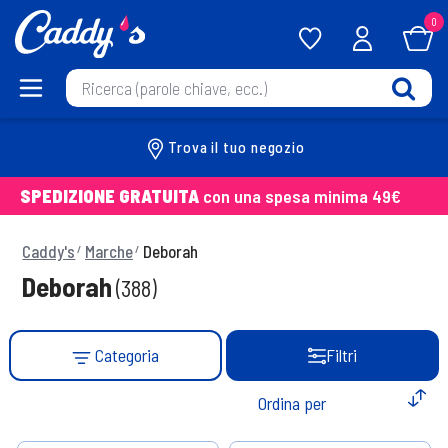
0
Trova il tuo negozio
SPEDIZIONE GRATUITA
con una spesa minima 49€
Caddy's
Marche
Deborah
Deborah
(388)
Categoria
Filtri