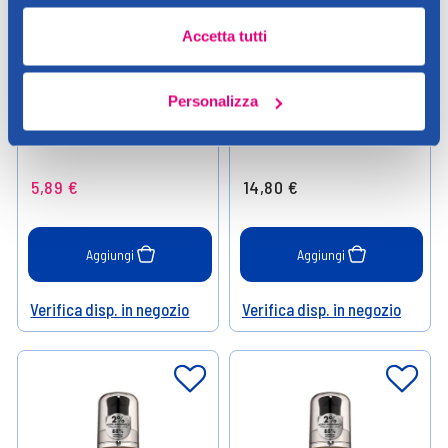
Accetta tutti
Deborah
Deborah
Personalizza
Deborah 10 Days Long Smalto
Deborah Color Moods Palette
Shimmer Rose N.912
N.02
5,89 €
14,80 €
Aggiungi
Aggiungi
Verifica disp. in negozio
Verifica disp. in negozio
Help
Help