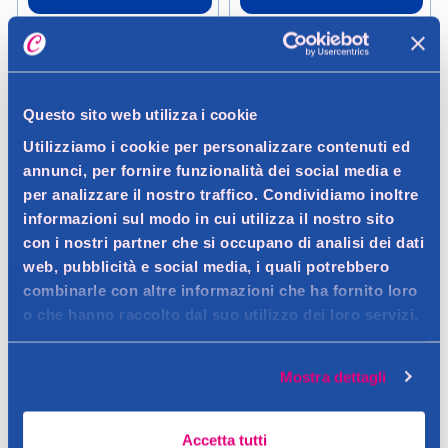
Verifica disp. in negozio
Verifica disp. in negozio
Help
Help
Questo sito web utilizza i cookie
Utilizziamo i cookie per personalizzare contenuti ed
annunci, per fornire funzionalità dei social media e
per analizzare il nostro traffico. Condividiamo inoltre
informazioni sul modo in cui utilizza il nostro sito
con i nostri partner che si occupano di analisi dei dati
web, pubblicità e social media, i quali potrebbero
combinarle con altre informazioni che ha fornito loro
Arbre Magique
o che hanno raccolto dal suo utilizzo dei loro servizi.
Arbre Magique Fruit Assortito
Mostra dettagli
1,79 €
Accetta tutti