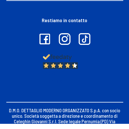
Restiamo in contatto
13.378
Recensioni
D.M.O. DETTAGLIO MODERNO ORGANIZZATO S.p.A. con socio
unico. Società soggetta a direzione e coordinamento di
Celeghin Giovanni S.r.l. Sede legale Pernumia (PD) Via
Maseralino n. 23, C.F. e iscrizione Registro Imprese di