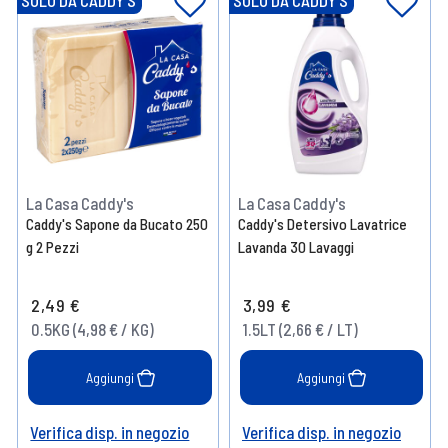
SOLO DA CADDY'S
SOLO DA CADDY'S
La Casa Caddy's
La Casa Caddy's
Caddy's Sapone da Bucato 250
Caddy's Detersivo Lavatrice
g 2 Pezzi
Lavanda 30 Lavaggi
2,49 €
3,99 €
0.5KG (4,98 € / KG)
1.5LT (2,66 € / LT)
Aggiungi
Aggiungi
Verifica disp. in negozio
Verifica disp. in negozio