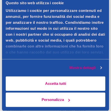
Questo sito web utilizza i cookie
1000ml
Utilizziamo i cookie per personalizzare contenuti ed
1,19 €
2,99 €
annunci, per fornire funzionalità dei social media e
1LT (1,19 € / LT)
2LT (1,50 € / LT)
per analizzare il nostro traffico. Condividiamo inoltre
informazioni sul modo in cui utilizza il nostro sito
Aggiungi
Aggiungi
con i nostri partner che si occupano di analisi dei dati
web, pubblicità e social media, i quali potrebbero
Verifica disp. in negozio
Verifica disp. in negozio
combinarle con altre informazioni che ha fornito loro
Help
Help
o che hanno raccolto dal suo utilizzo dei loro servizi.
SOLO DA CADDY'S
SOLO DA CADDY'S
Mostra dettagli
Accetta tutti
Personalizza