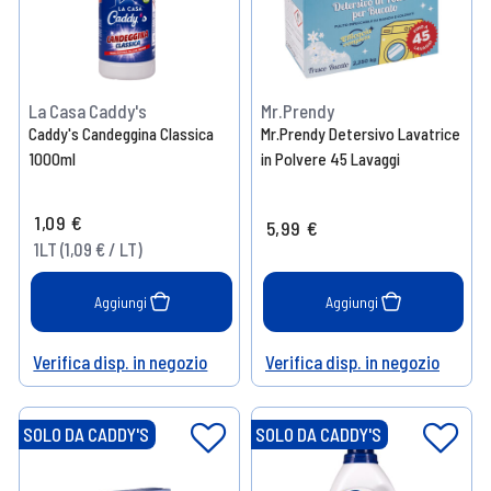
La Casa Caddy's
Mr.Prendy
Caddy's Candeggina Classica
Mr.Prendy Detersivo Lavatrice
1000ml
in Polvere 45 Lavaggi
1,09 €
5,99 €
1LT (1,09 € / LT)
Aggiungi
Aggiungi
Verifica disp. in negozio
Verifica disp. in negozio
Help
Help
SOLO DA CADDY'S
SOLO DA CADDY'S