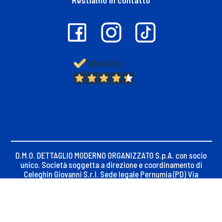
Restiamo in contatto
13.378
Recensioni
D.M.O. DETTAGLIO MODERNO ORGANIZZATO S.p.A. con socio
unico. Società soggetta a direzione e coordinamento di
Celeghin Giovanni S.r.l. Sede legale Pernumia (PD) Via
Maseralino n. 23, C.F. e iscrizione Registro Imprese di
Padova 02621450283
P.Iva 02621450283, REA PD-256014, Capitale sociale €
20.070.000 i.v.