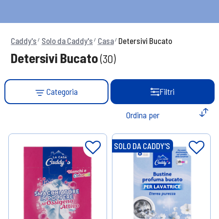
Caddy's
Solo da Caddy's
Casa
Detersivi Bucato
Detersivi Bucato
(30)
Categoria
Filtri
SOLO DA CADDY'S