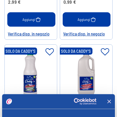
2,99 €
0,99 €
Aggiungi
Aggiungi
Verifica disp. in negozio
Verifica disp. in negozio
Help
Help
SOLO DA CADDY'S
SOLO DA CADDY'S
La Casa Caddy's
La Casa Caddy's
Caddy's Candeggina
Caddy's Candeggina
Profumata Aria di Montagna
Densoattiva 2000ml