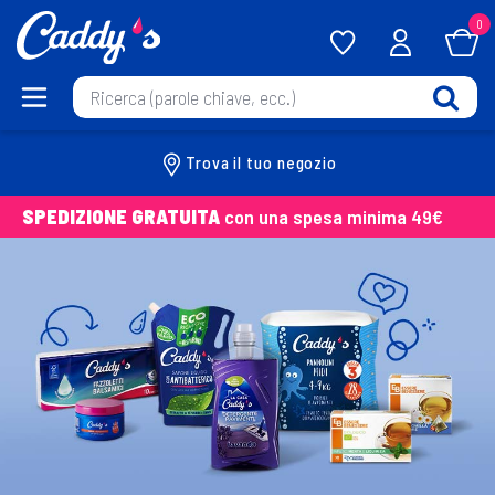
0
Trova il tuo negozio
SPEDIZIONE GRATUITA
con una spesa minima 49€