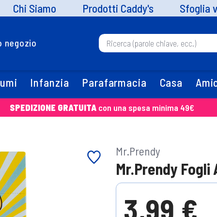
Chi Siamo
Prodotti Caddy's
Sfoglia 
uo negozio
fumi
Infanzia
Parafarmacia
Casa
Amic
SPEDIZIONE GRATUITA
con una spesa minima 49€
Mr.Prendy
Mr.Prendy Fogli 
3,99 €