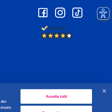
13.380
Recensioni
Accetta tutti
 dei
l modo