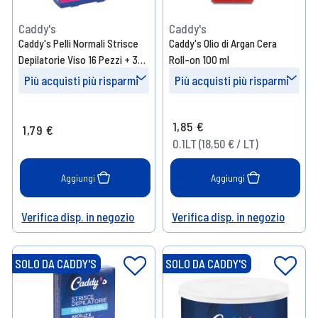
Caddy's
Caddy's
Caddy's Pelli Normali Strisce
Caddy's Olio di Argan Cera
Depilatorie Viso 16 Pezzi + 3
Roll-on 100 ml
Salviette Post-Epilazione
Più acquisti più risparmi
Più acquisti più risparmi
Prendi 3
- 10%
Prendi 2
- 10%
1,85 €
1,79 €
Prendi 6
- 15%
Prendi 4
- 15%
0.1LT (18,50 € / LT)
Prendi 9
- 20%
Aggiungi
Aggiungi
Verifica disp. in negozio
Verifica disp. in negozio
Help
Help
SOLO DA CADDY'S
SOLO DA CADDY'S