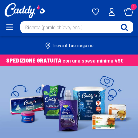
0
Trova il tuo negozio
SPEDIZIONE GRATUITA
con una spesa minima 49€