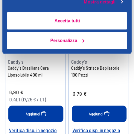
SOLO DA CADDY'S
SOLO DA CADDY'S
Mostra dettagli
Accetta tutti
Personalizza
Caddy's
Caddy's
Caddy's Brasiliana Cera
Caddy's Strisce Depilatorie
Liposolubile 400 ml
100 Pezzi
6,90 €
3,79 €
0.4LT (17,25 € / LT)
Aggiungi
Aggiungi
Verifica disp. in negozio
Verifica disp. in negozio