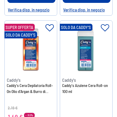
Verifica disp. in negozio
Verifica disp. in negozio
Help
Help
SUPER OFFERTA
SOLO DA CADDY'S
SOLO DA CADDY'S
Caddy's
Caddy's
Caddy's Cera Depilatoria Roll-
Caddy's Azulene Cera Roll-on
On Olio d'Argan & Burro di
100 ml
Karité 100 ml
Price reduced from
to
2,19 €
1,49 €
- 32%