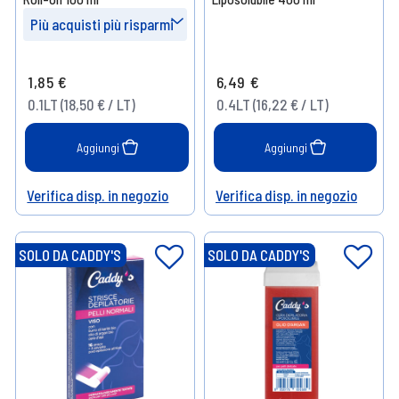
Più acquisti più risparmi
Prendi 2
- 10%
1,85 €
6,49 €
Prendi 4
- 15%
0.1LT (18,50 € / LT)
0.4LT (16,22 € / LT)
Aggiungi
Aggiungi
Verifica disp. in negozio
Verifica disp. in negozio
Help
Help
SOLO DA CADDY'S
SOLO DA CADDY'S