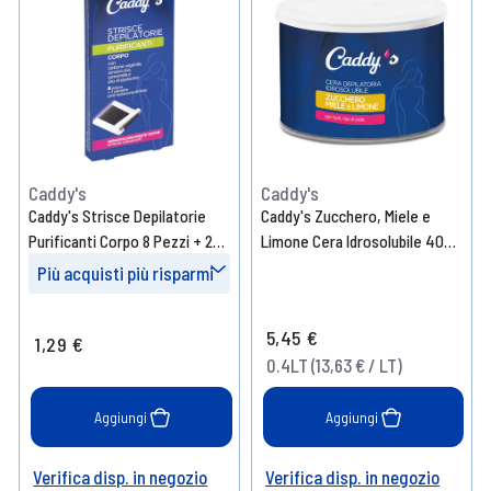
Caddy's
Caddy's
Caddy's Strisce Depilatorie
Caddy's Zucchero, Miele e
Purificanti Corpo 8 Pezzi + 2
Limone Cera Idrosolubile 400
Salviette Post-Epilazione
ml
Più acquisti più risparmi
Prendi 4
- 10%
5,45 €
1,29 €
Prendi 8
- 15%
0.4LT (13,63 € / LT)
Prendi 12
- 20%
Aggiungi
Aggiungi
Verifica disp. in negozio
Verifica disp. in negozio