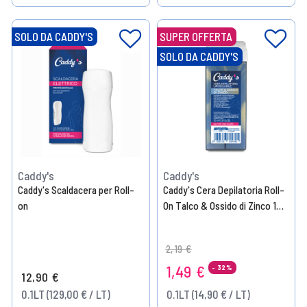
Help
Help
SOLO DA CADDY'S
SUPER OFFERTA
SOLO DA CADDY'S
Caddy's
Caddy's
Caddy's Scaldacera per Roll-
Caddy's Cera Depilatoria Roll-
on
On Talco & Ossido di Zinco 100
ml
Price reduced from
to
2,19 €
1,49 €
- 32%
12,90 €
0.1LT (129,00 € / LT)
0.1LT (14,90 € / LT)