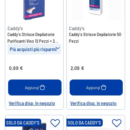
Caddy's
Caddy's
Caddy's Strisce Depilatorie
Caddy's Strisce Depilatorie 50
Purificanti Viso 12 Pezzi + 2
Pezzi
Salviette Post-Epilazione
Più acquisti più risparmi
Prendi 4
- 10%
0,99 €
2,09 €
Prendi 8
- 15%
Prendi 12
- 20%
Aggiungi
Aggiungi
Verifica disp. in negozio
Verifica disp. in negozio
Help
Help
SOLO DA CADDY'S
SOLO DA CADDY'S