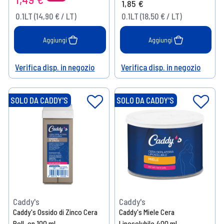
1,85 €
0.1LT (14,90 € / LT)
0.1LT (18,50 € / LT)
Aggiungi
Aggiungi
Verifica disp. in negozio
Verifica disp. in negozio
Help
Help
SOLO DA CADDY'S
SOLO DA CADDY'S
Caddy's
Caddy's
Caddy's Ossido di Zinco Cera
Caddy's Miele Cera
Roll-on 100 ml
Liposolubile 400 ml