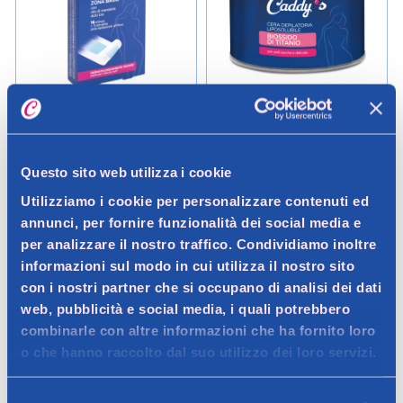
Caddy's
Caddy's
Caddy's Pelli Sensibili Strisce
Caddy's Biossido di Titanio
Depilatorie Ascelle e Bikini 16
Cera Liposolubile 400 ml
Questo sito web utilizza i cookie
Pezzi + 3 Salviette Post-
Più acquisti più risparmi
Epilazione
Utilizziamo i cookie per personalizzare contenuti ed
Prendi 3
- 10%
annunci, per fornire funzionalità dei social media e
1,99 €
6,49 €
per analizzare il nostro traffico. Condividiamo inoltre
Prendi 6
- 15%
informazioni sul modo in cui utilizza il nostro sito
con i nostri partner che si occupano di analisi dei dati
Prendi 9
- 20%
Aggiungi
Aggiungi
web, pubblicità e social media, i quali potrebbero
combinarle con altre informazioni che ha fornito loro
Verifica disp. in negozio
Verifica disp. in negozio
o che hanno raccolto dal suo utilizzo dei loro servizi.
Help
Help