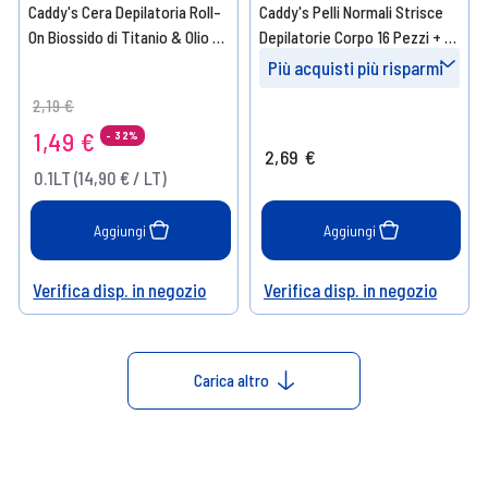
Caddy's Cera Depilatoria Roll-
Caddy's Pelli Normali Strisce
On Biossido di Titanio & Olio di
Depilatorie Corpo 16 Pezzi + 2
Mandorle 100 ml
Salviette Post-Epilazione
Più acquisti più risparmi
Price reduced from
to
Prendi 4
- 10%
2,19 €
1,49 €
- 32%
Prendi 8
- 15%
2,69 €
0.1LT (14,90 € / LT)
Prendi 12
- 20%
Aggiungi
Aggiungi
Verifica disp. in negozio
Verifica disp. in negozio
Help
Help
Carica altro