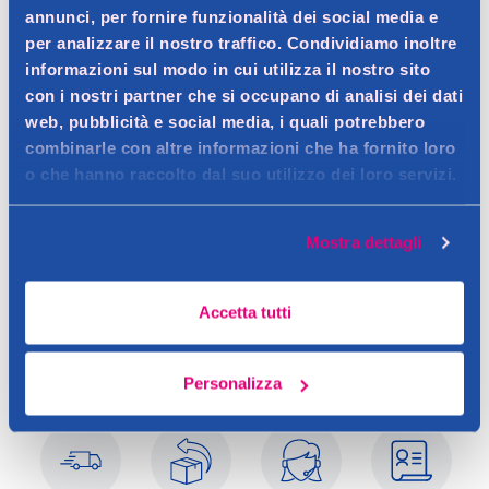
annunci, per fornire funzionalità dei social media e
Dettagli prodotto
per analizzare il nostro traffico. Condividiamo inoltre
informazioni sul modo in cui utilizza il nostro sito
con i nostri partner che si occupano di analisi dei dati
web, pubblicità e social media, i quali potrebbero
Descrizione
combinarle con altre informazioni che ha fornito loro
o che hanno raccolto dal suo utilizzo dei loro servizi.
Contatto del produttore
Dettagli
Mostra dettagli
Accetta tutti
Personalizza