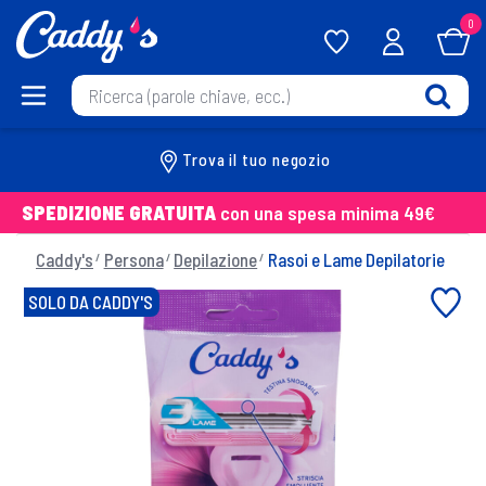
0
Trova il tuo negozio
SPEDIZIONE GRATUITA
con una spesa minima 49€
Caddy's
Persona
Depilazione
Rasoi e Lame Depilatorie
SOLO DA CADDY'S