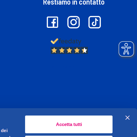
Restiamo in contatto
13.381
Recensioni
Accetta tutti
 dei