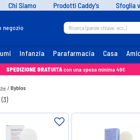
Chi Siamo
Prodotti Caddy's
Sfoglia 
uo negozio
fumi
Infanzia
Parafarmacia
Casa
Amic
SPEDIZIONE GRATUITA
con una spesa minima 49€
Byblos
che
s
(3)