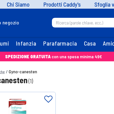
Chi Siamo
Prodotti Caddy's
Sfoglia 
uo negozio
fumi
Infanzia
Parafarmacia
Casa
Amic
SPEDIZIONE GRATUITA
con una spesa minima 49€
Gyno-canesten
che
canesten
(1)