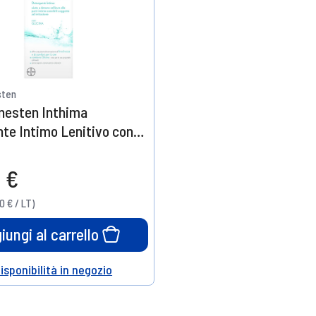
sten
nesten Inthima
te Intimo Lenitivo con
Flacone 200ml
 €
0 € / LT)
iungi al carrello
disponibilità in negozio