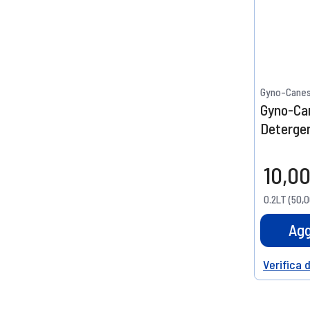
Gyno-Cane
Gyno-Ca
Detergen
Glicina 
10,00
0.2LT (50,0
Agg
Verifica 
Help