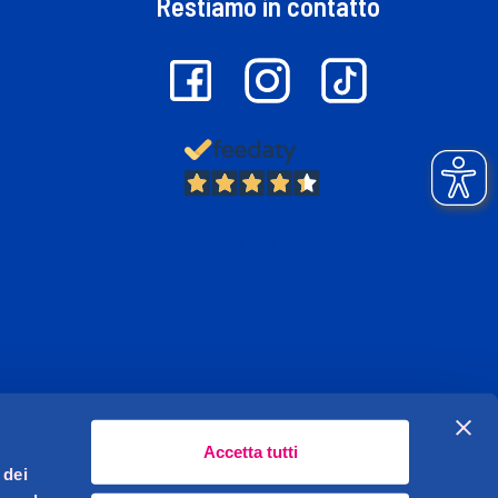
Restiamo in contatto
13.382
Recensioni
Accetta tutti
 dei