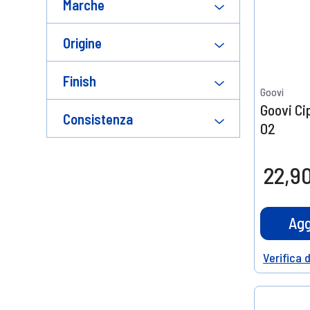
Marche
Origine
Finish
Goovi
Goovi Ci
Consistenza
02
22,9
Agg
Verifica 
Help