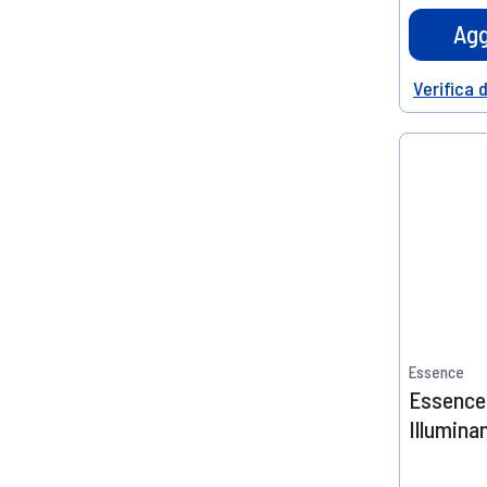
Agg
Verifica 
Help
Essence
Essence
Illumina
Silk 10 m