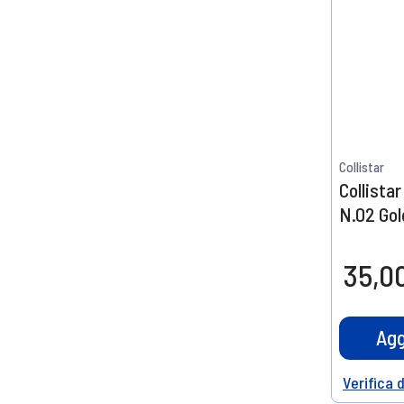
Collistar
Collista
N.02 Gol
35,0
Agg
Verifica 
Help