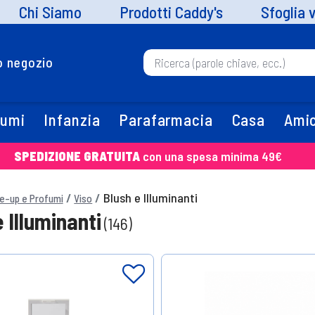
Chi Siamo
Prodotti Caddy's
Sfoglia 
uo negozio
fumi
Infanzia
Parafarmacia
Casa
Amic
SPEDIZIONE GRATUITA
con una spesa minima 49€
Blush e Illuminanti
e-up e Profumi
Viso
 Illuminanti
(146)