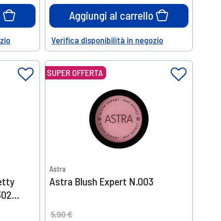
o
Aggiungi al carrello
ozio
Verifica disponibilità in negozio
Help
SUPER OFFERTA
Astra
etty
Astra Blush Expert N.003
302
Price reduced from
to
5,90 €