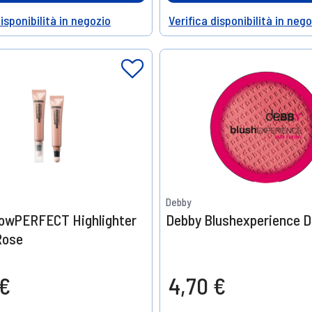
disponibilità in negozio
Verifica disponibilità in neg
Help
Debby
lowPERFECT Highlighter
Debby Blushexperience Do
Rose
 €
4,70 €