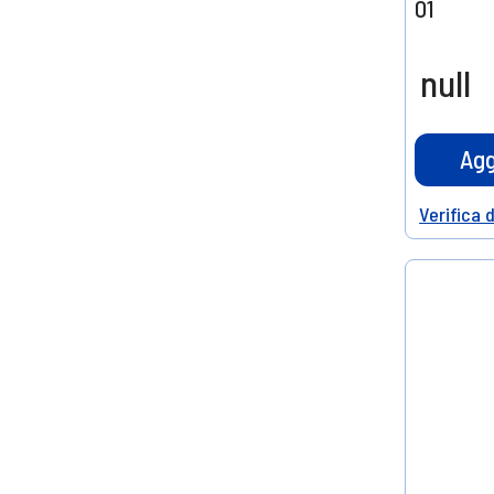
01
null
Agg
Verifica 
Help