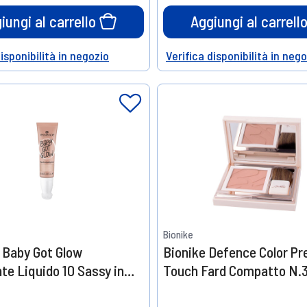
iungi al carrello
Aggiungi al carrell
disponibilità in negozio
Verifica disponibilità in neg
Help
Bionike
 Baby Got Glow
Bionike Defence Color Pr
nte Liquido 10 Sassy in
Touch Fard Compatto N.
l
Peche