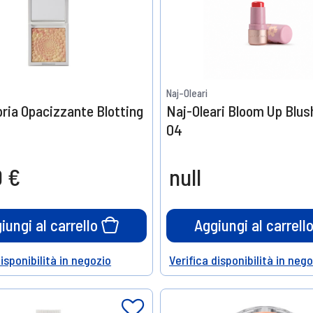
Naj-Oleari
pria Opacizzante Blotting
Naj-Oleari Bloom Up Blus
04
0 €
null
iungi al carrello
Aggiungi al carrell
disponibilità in negozio
Verifica disponibilità in neg
Help