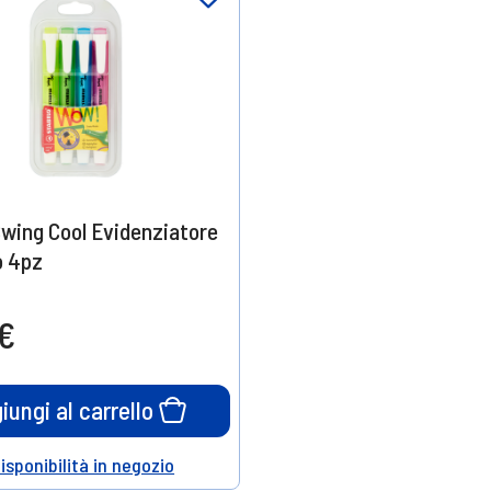
Swing Cool Evidenziatore
o 4pz
 €
iungi al carrello
disponibilità in negozio