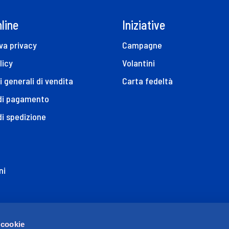
line
Iniziative
va privacy
Campagne
licy
Volantini
i generali di vendita
Carta fedeltà
 di pagamento
di spedizione
ni
ione di Accessibilità
 cookie