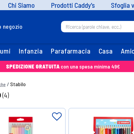
Chi Siamo
Prodotti Caddy's
Sfoglia 
uo negozio
fumi
Infanzia
Parafarmacia
Casa
Amic
SPEDIZIONE GRATUITA
con una spesa minima 49€
Stabilo
che
o
(4)