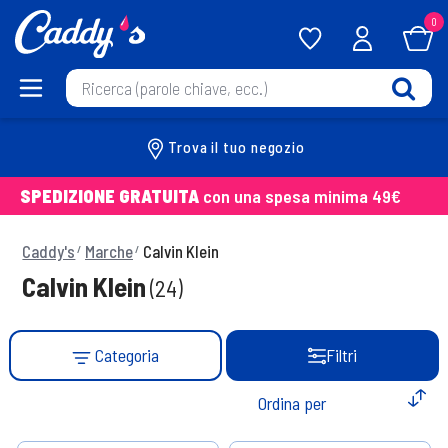
0
Trova il tuo negozio
SPEDIZIONE GRATUITA
con una spesa minima 49€
Caddy's
Marche
Calvin Klein
Calvin Klein
(24)
Categoria
Filtri