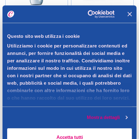
Calvin Klein
Calvin Klein
CK One Sheer Peach Unisex
Calvin Klein CK Free Eau de
Hair & Body Perfume Mist 236
Toilette 30 ml
Questo sito web utilizza i cookie
ml
Utilizziamo i cookie per personalizzare contenuti ed
38,00 €
37,50 €
annunci, per fornire funzionalità dei social media e
0.236LT (161,02 € / LT)
0.03LT (1250,00 € / LT)
per analizzare il nostro traffico. Condividiamo inoltre
informazioni sul modo in cui utilizza il nostro sito
Aggiungi
Aggiungi
con i nostri partner che si occupano di analisi dei dati
web, pubblicità e social media, i quali potrebbero
Verifica disp. in negozio
Verifica disp. in negozio
combinarle con altre informazioni che ha fornito loro
Help
Help
o che hanno raccolto dal suo utilizzo dei loro servizi.
Mostra dettagli
Accetta tutti