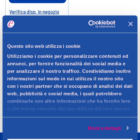
Verifica disp. in negozio
Help
Questo sito web utilizza i cookie
Utilizziamo i cookie per personalizzare contenuti ed
annunci, per fornire funzionalità dei social media e
per analizzare il nostro traffico. Condividiamo inoltre
informazioni sul modo in cui utilizza il nostro sito
con i nostri partner che si occupano di analisi dei dati
Spedizione
Resi
Contattaci
Faq
web, pubblicità e social media, i quali potrebbero
combinarle con altre informazioni che ha fornito loro
o che hanno raccolto dal suo utilizzo dei loro servizi.
Mostra dettagli