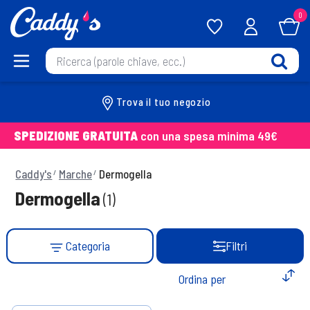
0
Trova il tuo negozio
SPEDIZIONE GRATUITA
con una spesa minima 49€
Caddy's
Marche
Dermogella
Dermogella
(1)
Categoria
Filtri