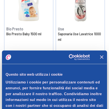
Bio Presto
Use
Bio Presto Baby 1500 ml
Saponaria Use Lavatrice 1000
ml
5,49 €
5,10 €
1.5LT (3,66 € / LT)
1LT (5,10 € / LT)
Aggiungi
Aggiungi
Questo sito web utilizza i cookie
Utilizziamo i cookie per personalizzare contenuti ed
Verifica disp. in negozio
Verifica disp. in negozio
annunci, per fornire funzionalità dei social media e
Help
Help
per analizzare il nostro traffico. Condividiamo inoltre
informazioni sul modo in cui utilizza il nostro sito
con i nostri partner che si occupano di analisi dei dati