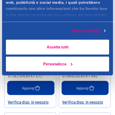
web, pubblicità e social media, i quali potrebbero
combinarle con altre informazioni che ha fornito loro
o che hanno raccolto dal suo utilizzo dei loro servizi.
Mostra dettagli
NUNCAS
NUNCAS
Accetta tutti
Nuncas Detersivo Il Nero 750
Nuncas Sapone Solido
ml
Vegetale Capi Delicati 150 g
Personalizza
10,99 €
5,39 €
0.75LT (14,65 € / LT)
0.15KG (35,93 € / KG)
Aggiungi
Aggiungi
Verifica disp. in negozio
Verifica disp. in negozio
Help
Help