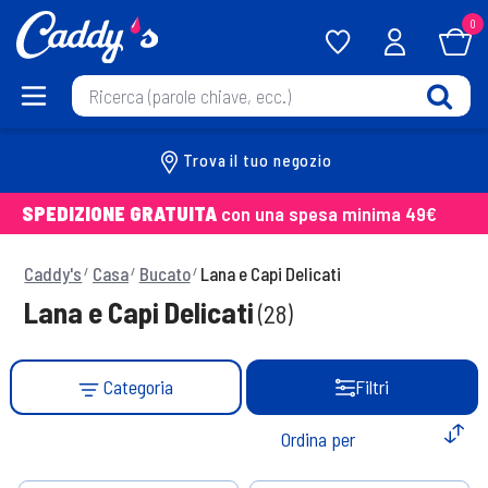
0
Trova il tuo negozio
SPEDIZIONE GRATUITA
con una spesa minima 49€
Caddy's
Casa
Bucato
Lana e Capi Delicati
Lana e Capi Delicati
(28)
Categoria
Filtri