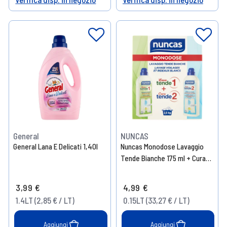
Help
Help
General
NUNCAS
General Lana E Delicati 1,40l
Nuncas Monodose Lavaggio
Tende Bianche 175 ml + Cura
tende 2150 ml
3,99 €
4,99 €
1.4LT (2,85 € / LT)
0.15LT (33,27 € / LT)
Aggiungi
Aggiungi