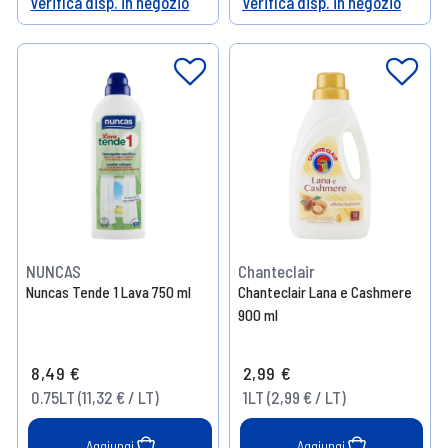
Verifica disp. in negozio
Verifica disp. in negozio
Help
Help
NUNCAS
Chanteclair
Nuncas Tende 1 Lava 750 ml
Chanteclair Lana e Cashmere
900 ml
8,49 €
2,99 €
0.75LT (11,32 € / LT)
1LT (2,99 € / LT)
Aggiungi
Aggiungi