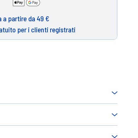
 a partire da 49 €
atuito per i clienti registrati
 di bellezza dei capi bianchi in cotone,
ture, puo essere utilizzato a mano e/o in