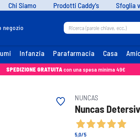
Chi Siamo
Prodotti Caddy's
Sfoglia 
uo negozio
fumi
Infanzia
Parafarmacia
Casa
Amic
SPEDIZIONE GRATUITA
con una spesa minima 49€
NUNCAS
Nuncas Detersivo
5,0
/5