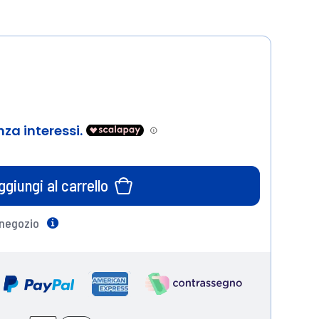
ggiungi al carrello
 negozio
Help