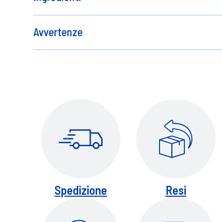
lavatrice.
Composizione chimica (Reg. CE 648
5 - 15%: Tensioattivi anionici, tensio
Avvertenze
< 5%: Fosfonati, sapone, profumo, en
Methylchloroisothiazolinone, Methyl
ATTENZIONE. Provoca grave irritazione ocu
CONTATTO CON GLI OCCHI: sciacquare accur
Continuare a sciacquare. Se l'irritazione
disposizione il contenitore o l'etichetta 
Spedizione
Resi