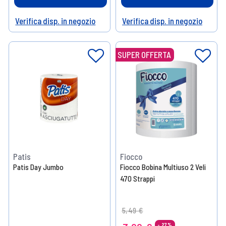
Verifica disp. in negozio
Verifica disp. in negozio
Help
Help
SUPER OFFERTA
Patis
Fiocco
Patis Day Jumbo
Fiocco Bobina Multiuso 2 Veli
470 Strappi
Price reduced from
to
5,49 €
- 27%