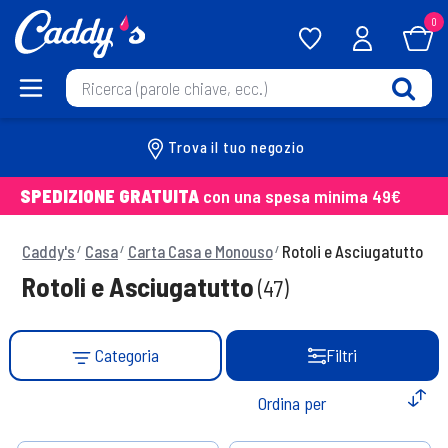
0
Trova il tuo negozio
SPEDIZIONE GRATUITA
con una spesa minima 49€
Caddy's
Casa
Carta Casa e Monouso
Rotoli e Asciugatutto
Rotoli e Asciugatutto
(47)
Categoria
Filtri