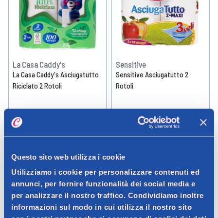
La Casa Caddy's
Sensitive
La Casa Caddy's Asciugatutto
Sensitive Asciugatutto 2
Riciclato 2 Rotoli
Rotoli
2,99 €
3,69 €
Aggiungi
Aggiungi
Questo sito web utilizza i cookie
Utilizziamo i cookie per personalizzare contenuti ed
Verifica disp. in negozio
Verifica disp. in negozio
Help
Help
annunci, per fornire funzionalità dei social media e
per analizzare il nostro traffico. Condividiamo inoltre
informazioni sul modo in cui utilizza il nostro sito