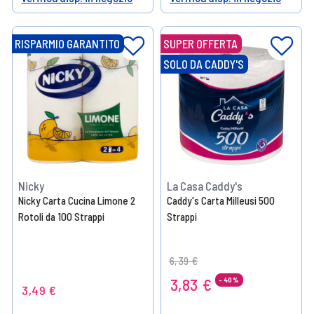
Help
Help
RISPARMIO GARANTITO
SUPER OFFERTA
SOLO DA CADDY'S
Nicky
La Casa Caddy's
Nicky Carta Cucina Limone 2
Caddy's Carta Milleusi 500
Rotoli da 100 Strappi
Strappi
Price reduced from
to
6,39 €
3,83 €
- 40%
3,49 €