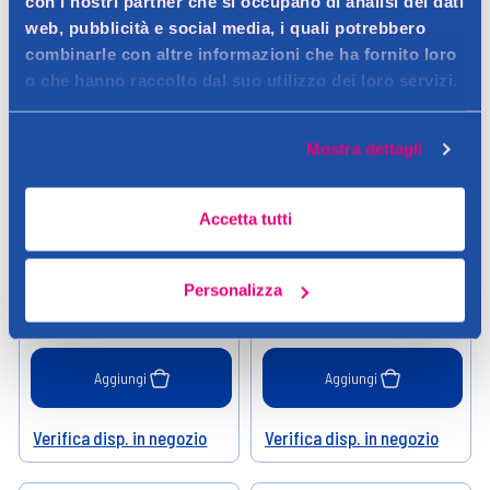
con i nostri partner che si occupano di analisi dei dati
web, pubblicità e social media, i quali potrebbero
combinarle con altre informazioni che ha fornito loro
o che hanno raccolto dal suo utilizzo dei loro servizi.
Mostra dettagli
Nicky
Fiocco
Nicky Nature Asciugatutto 2
Fiocco Asciugatutto 2 Veli 100
Accetta tutti
Rotoli
Strappi 2 Rotoli
Personalizza
3,59 €
2,99 €
Aggiungi
Aggiungi
Verifica disp. in negozio
Verifica disp. in negozio
Help
Help