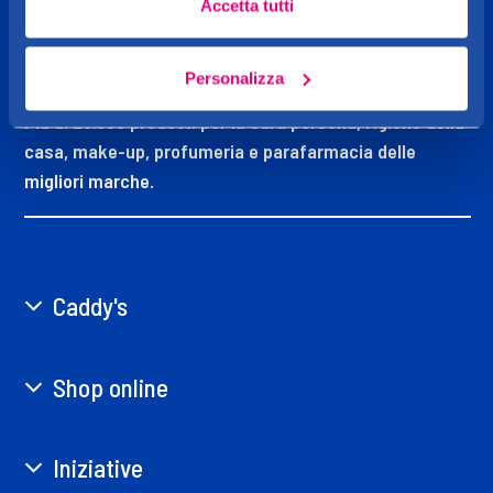
Accetta tutti
CADDY'S
OGGI MI VOGLIO BENE
Personalizza
Più di 20.000 prodotti per la cura persona, l’igiene della
casa, make-up, profumeria e parafarmacia delle
migliori marche.
Caddy's
Shop online
Iniziative