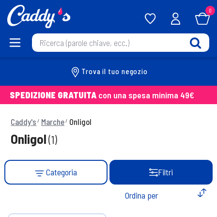
0
Trova il tuo negozio
SPEDIZIONE GRATUITA
con una spesa minima 49€
Caddy's
Marche
Onligol
Onligol
(1)
Categoria
Filtri