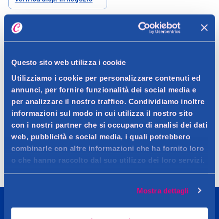
Help
Questo sito web utilizza i cookie
Utilizziamo i cookie per personalizzare contenuti ed
annunci, per fornire funzionalità dei social media e
per analizzare il nostro traffico. Condividiamo inoltre
informazioni sul modo in cui utilizza il nostro sito
con i nostri partner che si occupano di analisi dei dati
Spedizione
Resi
Contattaci
Faq
web, pubblicità e social media, i quali potrebbero
combinarle con altre informazioni che ha fornito loro
o che hanno raccolto dal suo utilizzo dei loro servizi.
Mostra dettagli