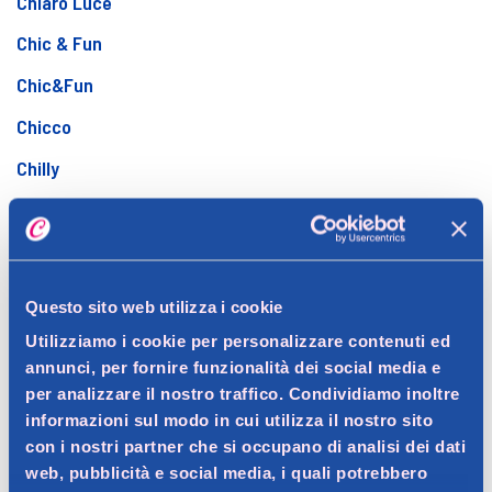
Chiaro Luce
Chic & Fun
Chic&Fun
Chicco
Chilly
Chloè
Ciccarelli
Cielo Alto
Questo sito web utilizza i cookie
Cif
Utilizziamo i cookie per personalizzare contenuti ed
annunci, per fornire funzionalità dei social media e
Cillit Bang
per analizzare il nostro traffico. Condividiamo inoltre
Cistiset
informazioni sul modo in cui utilizza il nostro sito
con i nostri partner che si occupano di analisi dei dati
Citronella
web, pubblicità e social media, i quali potrebbero