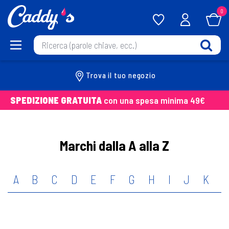
0
Trova il tuo negozio
SPEDIZIONE GRATUITA
con una spesa minima 49€
Marchi dalla A alla Z
A
B
C
D
E
F
G
H
I
J
K