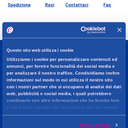
Spedizione
Resi
Contattaci
Faq
Questo sito web utilizza i cookie
Utilizziamo i cookie per personalizzare contenuti ed
CADDY'S
annunci, per fornire funzionalità dei social media e
per analizzare il nostro traffico. Condividiamo inoltre
OGGI MI VOGLIO BENE
informazioni sul modo in cui utilizza il nostro sito
con i nostri partner che si occupano di analisi dei dati
Più di 20.000 prodotti per la cura persona, l’igiene della
web, pubblicità e social media, i quali potrebbero
casa, make-up, profumeria e parafarmacia delle
combinarle con altre informazioni che ha fornito loro
migliori marche.
o che hanno raccolto dal suo utilizzo dei loro servizi.
Mostra dettagli