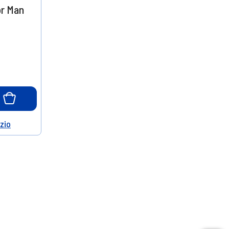
or Man
o
ozio