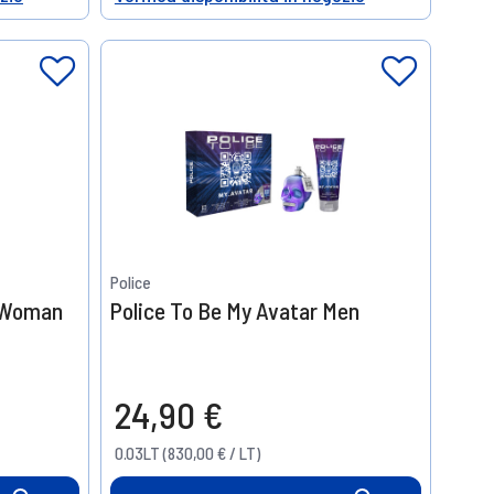
Help
Police
e Woman
Police To Be My Avatar Men
24,90 €
0.03LT (830,00 € / LT)