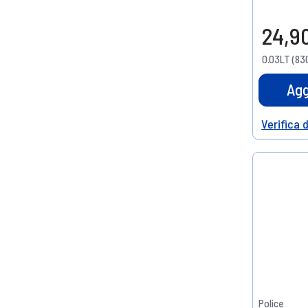
24,9
0.03LT (830
Agg
Verifica 
Help
Police