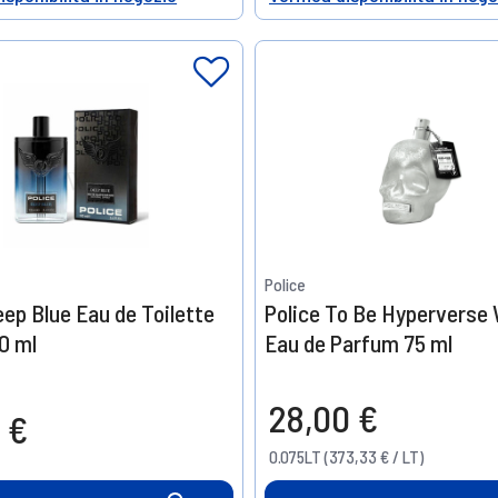
Help
Police
eep Blue Eau de Toilette
Police To Be Hypervers
0 ml
Eau de Parfum 75 ml
28,00 €
 €
0.075LT (373,33 € / LT)