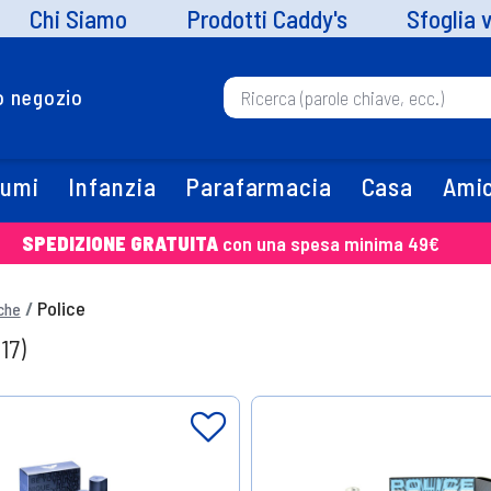
Chi Siamo
Prodotti Caddy's
Sfoglia 
uo negozio
fumi
Infanzia
Parafarmacia
Casa
Amic
SPEDIZIONE GRATUITA
con una spesa minima 49€
Police
che
(17)