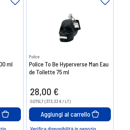
Police
00 ml
Police To Be Hyperverse Man Eau
de Toilette 75 ml
28,00 €
0.075LT (373,33 € / LT)
o
Aggiungi al carrello
ozio
Verifica disponibilità in negozio