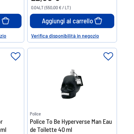
0.04LT (550,00 € / LT)
o
Aggiungi al carrello
ozio
Verifica disponibilità in negozio
Help
Police
or
Police To Be Hyperverse Man Eau
5ml
de Toilette 40 ml