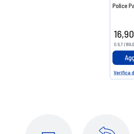
Police P
16,90
0.1LT (169,
Agg
Verifica 
Help