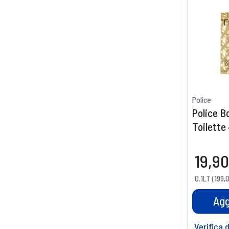
Police
Police B
Toilette
19,90
0.1LT (199,
Agg
Verifica 