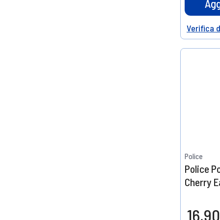
Agg
Verifica 
Help
Police
Police P
Cherry E
16,90