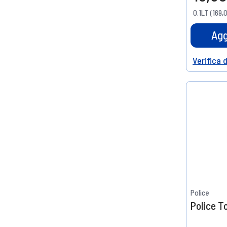
0.1LT (169,
Agg
Verifica 
Help
Police
Police 