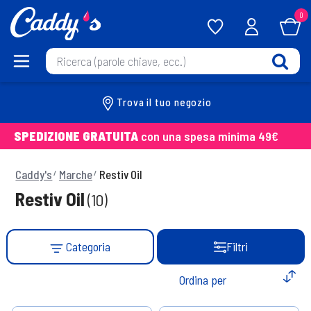
0
Trova il tuo negozio
SPEDIZIONE GRATUITA
con una spesa minima 49€
Caddy's
Marche
Restiv Oil
Restiv Oil
(10)
Categoria
Filtri