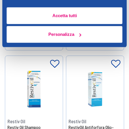
15,00 €
15,00 €
0.25LT (60,00 € / LT)
Accetta tutti
Aggiungi
Aggiungi
Personalizza
Verifica disp. in negozio
Verifica disp. in negozio
Help
Help
Restiv Oil
Restiv Oil
Restiv Oil Shampoo
RestivOil Antiforfora Olio-