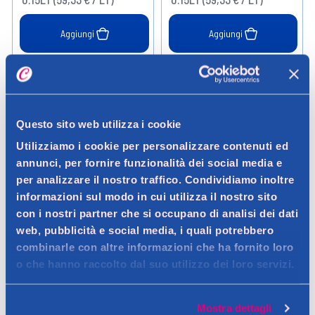
Aggiungi
Aggiungi
Verifica disp. in negozio
Verifica disp. in negozio
Help
Help
Questo sito web utilizza i cookie
Utilizziamo i cookie per personalizzare contenuti ed
annunci, per fornire funzionalità dei social media e
per analizzare il nostro traffico. Condividiamo inoltre
informazioni sul modo in cui utilizza il nostro sito
con i nostri partner che si occupano di analisi dei dati
web, pubblicità e social media, i quali potrebbero
combinarle con altre informazioni che ha fornito loro
Restiv Oil
Restiv Oil
o che hanno raccolto dal suo utilizzo dei loro servizi.
RestivOil Nutritivo Olio-
RestivOil Fisiologico Olio-
Shampoo per Cute Sensibile
Shampoo per Cute Sensibile
250 ml
250 ml
Mostra dettagli